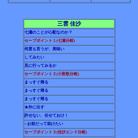
三雲 佳沙
七瀬のことが心配なのか？
セーブポイント１(七瀬分岐)
何度も言うが、美味い
してみたい
見に行ってみるか
セーブポイント２(小夜歌分岐)
まっすぐ帰る
まっすぐ帰る
まっすぐ帰る
★外に出す
許せない、任せておけ！
─お前だって助けたい
セーブポイント３
(
佳沙エンド分岐
)