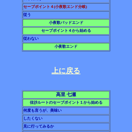
セーブポイント４
(小夜歌エンド分岐)
従う
小夜歌バッドエンド
セーブポイント４から始める
従わない
小夜歌エンド
上に戻る
高里 七瀬
佳沙ルートのセーブポイント１から始める
何度も言うが、美味い
したくない
見に行ってみるか