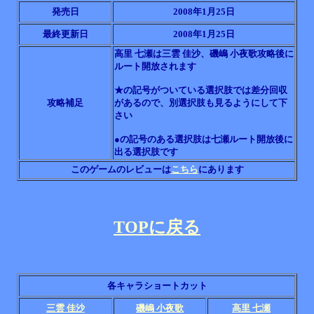
発売日
2008年1月25日
最終更新日
2008年1月25日
高里 七瀬は三雲 佳沙、磯嶋 小夜歌攻略後に
ルート開放されます
★の記号がついている選択肢では差分回収
攻略補足
があるので、別選択肢も見るようにして下
さい
●の記号のある選択肢は七瀬ルート開放後に
出る選択肢です
このゲームのレビューは
こちら
にあります
TOPに戻る
各キャラショートカット
三雲 佳沙
磯嶋 小夜歌
高里 七瀬