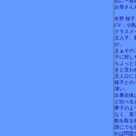
恋に一直
お母さん
冬野 桜子
CV：小
クラスメ
主人子、
が。
まぁその
子に対し
ちょっと
きと言わ
主人公に
桜子との
薄い。
出番自体
と比べる
夢子のよ
なく、菜
動を取る
誰にでも
れば問題