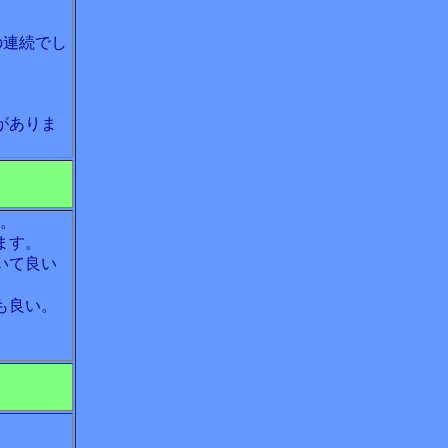
の連続でし
がありま
り。
ます。
いて良い
も良い。