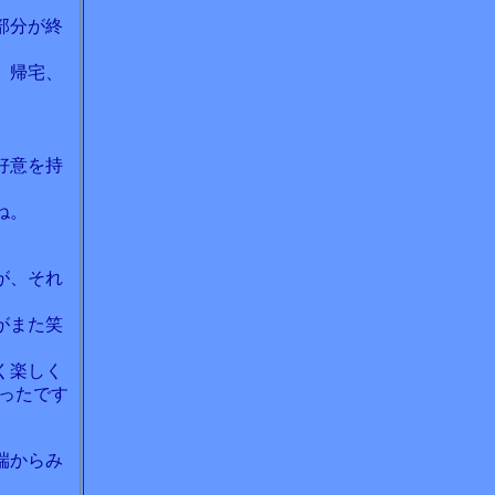
部分が終
、帰宅、
好意を持
ね。
が、それ
がまた笑
く楽しく
ったです
端からみ