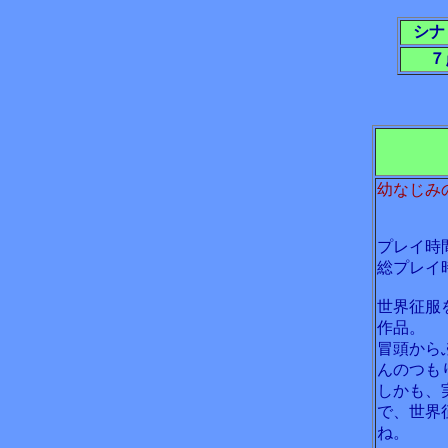
シナ
７
幼なじみ
プレイ時
総プレイ
世界征服
作品。
冒頭から
んのつも
しかも、
で、世界
ね。