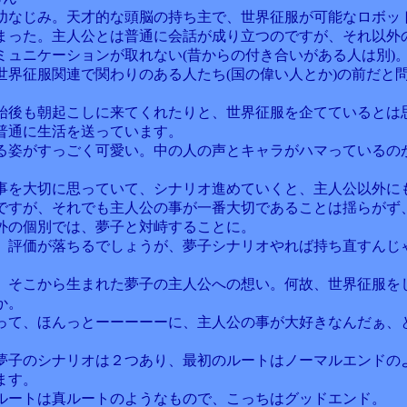
幼なじみ。天才的な頭脳の持ち主で、世界征服が可能なロボッ
まった。主人公とは普通に会話が成り立つのですが、それ以外
ミュニケーションが取れない(昔からの付き合いがある人は別)
世界征服関連で関わりのある人たち(国の偉い人とか)の前だと
。
始後も朝起こしに来てくれたりと、世界征服を企てているとは
普通に生活を送っています。
る姿がすっごく可愛い。中の人の声とキャラがハマっているの
。
事を大切に思っていて、シナリオ進めていくと、主人公以外に
ですが、それでも主人公の事が一番大切であることは揺らがず
外の個別では、夢子と対峙することに。
、評価が落ちるでしょうが、夢子シナリオやれば持ち直すんじ
、そこから生まれた夢子の主人公への想い。何故、世界征服を
か。
って、ほんっとーーーーーに、主人公の事が大好きなんだぁ、
夢子のシナリオは２つあり、最初のルートはノーマルエンドの
ます。
ルートは真ルートのようなもので、こっちはグッドエンド。