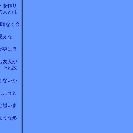
トを作り
の人とは
。
問題なく会
思えな
が更に良
も友人が
、それ故
ゃないか
しようと
と思いま
ような形