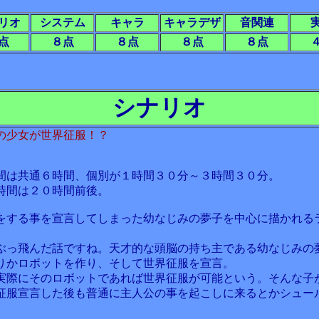
リオ
システム
キャラ
キャラデザ
音関連
点
８点
８点
８点
８点
シナリオ
の少女が世界征服！？
間は共通６時間、個別が１時間３０分～３時間３０分。
時間は２０時間前後。
をする事を宣言してしまった幼なじみの夢子を中心に描かれる
ぶっ飛んだ話ですね。天才的な頭脳の持ち主である幼なじみの
りかロボットを作り、そして世界征服を宣言。
実際にそのロボットであれば世界征服が可能という。そんな子
征服宣言した後も普通に主人公の事を起こしに来るとかシュー