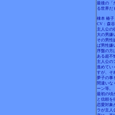
最後の「
る世界だ
棟本 椿子
CV：森
主人公の
大の男嫌
その男性
ば男性嫌
序盤の方
ある超不
主人公の
進めてい
すが、そ
夢子の事
間違いな
ーン等。
最初の頃
と信頼を
恋愛対象
ラが主人