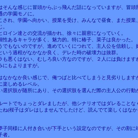
はそんな感じに冒頭からぶっ飛んだ話になっていますが、冒頭
通の学園モノに。
こされ、学園へ向かい、授業を受け、みんなで昼食、また授業
じ。
ヒロイン達との交流が描かれ、徐々に親密になっていく。
個性あるキャラが多く、魅力的。特に椿子、菜子は良かった。
うでもないのですが、進めていくにつれて、主人公を信頼し、
という過程がなかなか良く、デレた時の破壊力は抜群。
ラも悪くはない、むしろ良い方なのですが、２人には負けます
みにもよりますが。
はなかなか良い感じで、俺つばと比べてしまうと見劣りします
に楽しめるレベル。
い選択肢が随所にあり、その選択肢を選んだ際の主人公の行動
ルートでちょっとダレましたが、他シナリオではダレることな
たね(桜子はダレはしませんでしたけど、読んでて楽しくはなか
夢子同様に人付き合いが下手という設定なのですが、その割に
子者。