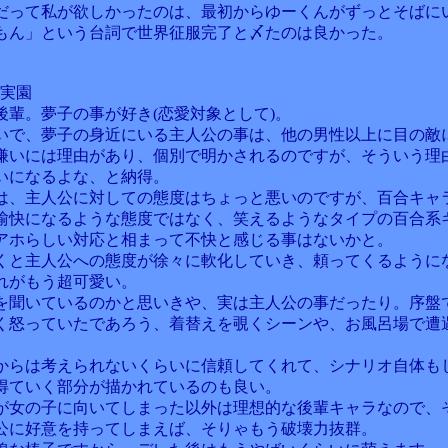
だって私が欲しかったのは、最初からゆーくんがずっとそばに
もん」という台詞で世界征服完了と〆たのは良かった。
谷実園
後輩。夢子の事が好き(恋愛対象として)。
いで、夢子の身近にいる主人公の事は、他の男性以上に目の敵
嫌いには理由があり、個別で明かされるのですが、そういう理
いになるよな、と納得。
は、主人公に対しての態度はちょっと悪いのですが、百合キャ
愉快になるような態度ではなく、笑えるようなタイプの百合系
アホらしい対応と相まって不快と感じる事はないかと。
くと主人公への態度が徐々に軟化していき、頼ってくるように
れがもう超可愛い。
を聞いているのかと思いきや、実は主人公の事だったり。序盤
く怒っていたであろう、着替えを覗くシーンや、お風呂場で遭
からは考えられないくらいに信頼してくれて、シナリオ自体も
得ていく部分が描かれているのも良い。
が女の子に向いてしまった以外は理想的な後輩キャラなので、
公に好意を持ってしまえば、そりゃもう破壊力抜群。