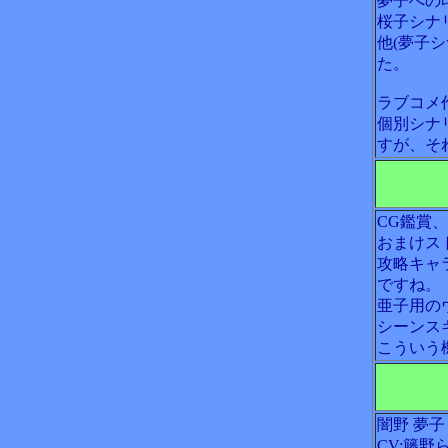
夢子への
桜子シナ
他(夢子
た。
ラブコメ
個別シナ
すが、そ
CG鑑賞
おまけス
攻略キャ
ですね。
亜子用の
シーンス
こういう
闇野 夢子
CV:籐野