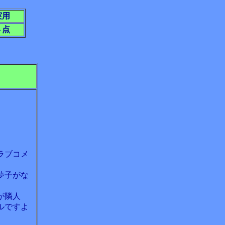
実用
４点
ラブコメ
夢子がな
が隣人
ルですよ