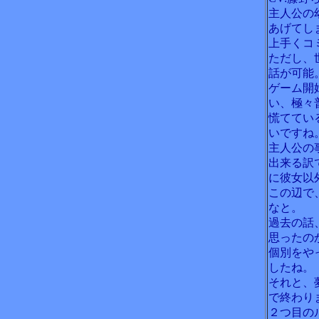
主人公の
あげてし
上手くコ
ただし、
話が可能
ゲーム開
い、極々
慌ててい
いですね
主人公の
出来る訳
に彼女以
この辺で
なと。
過去の話
思ったの
個別をや
したね。
それと、
で終わり
２つ目の