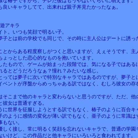
線な椿子ですから、デレた後はもうやばいくらいに萌えます。
も良いキャラしてて、出来れば親子丼見たかったなぁ。
鳥遊アキラ
イト。いつも笑顔で明るい子。
夢子とは前の学校でも同じで、その時に主人公はデートに誘っ
ことからある程度察しがつくと思いますが、えぇそうです、主
ちょっとした恋心的なものを抱いています。
したもので、ゲームが始まった段階では、気になる子ではある
れるとどうだろうなぁ？憧れ？みたいな感じ。
とっては夢子に次いで特別なキャラではあるのですが、夢子と
イベントが序盤からめっちゃある訳ではなく、むしろ彼女の存
はそこまで他のキャラと変わらないと思うのですが、ただ、他
と彼女は普通すぎる。
うに世界を征服しようとする訳でもなく、椿子のように百合キ
子のように感情の変化が薄い訳でもなく、亜子のように常識は
事もない。
優しく接し、常に明るく笑顔を忘れないキャラで、普通の学園
ないけど、この作品だと他キャラにいろいろと食われてます。