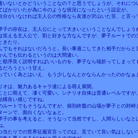
達いないとかどういうことなの？と思うでしょうが、それにつ
てばかりいたが為に今のような状況になったという設定が。
自分がいなければ主人公の性格なら友達が沢山いた筈、と言っ
夢子の存在は、主人公にとって大きいということなんでしょう
は笑える主人公で、割と好きな方なんですが、夢子ルートでの
ときたり。
んでもそれはないだろうと。長い事過ごしてきた相手だからと
かんでも伝わるというのは大間違い。
と順序良く説明すればいいものを、夢子なら端折ってしまって
るだろうという甘え。
っていく為とはいえ、もう少しなんとかならんかったのかなぁ
リオは、魅力あるキャラ達による萌え展開。
ことに萌えて、凄く可愛い。シナリオ自体は普通レベルですが
結構良い感じですね。
のルートでもそうなんですが、個別終盤の山場が夢子との対峙
ターンで、面白くないなぁと。
夢子の事を考えると、そうなって当然ですし、人間らしいなと
ね。
つ当たりでの世界征服宣言ってのは、見ていて良い気はしない