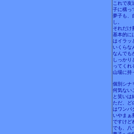
これで友
子に構っ
夢子も、
し。
それだけ
基本的に
はイラッ
いくらな
なんでも
しっかり
ってくれ
山場に持
個別シナ
何気ない
と笑いは
ただ、ど
はワンパ
いやまぁ
ですけど
でも、八