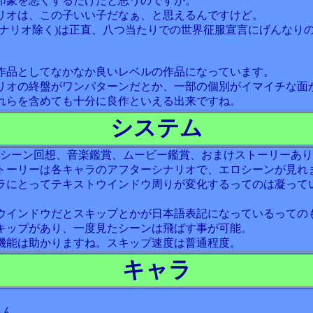
印象を悪くするだけだと思うのですが。
リオは、この子いい子だなぁ、と思えるんですけど。
シナリオ除く)は正直、八つ当たりでの世界征服宣言にげんなり
作品としてなかなか良いレベルの作品になっています。
リオの終盤がワンパターンだとか、一部の個別がイマイチな面
れらを含めても十分に良作といえる出来ですね。
システム
、シーン回想、音楽鑑賞、ムービー鑑賞、おまけストーリーあ
トーリーは各キャラのアフターシナリオで、エロシーンが見れ
ラにとってテキストウインドウ周りが変化するってのは凝って
ウインドウだとスキップとかが日本語表記になっているっての
キップがあり、一度見たシーンは飛ばす事が可能。
機能は助かりますね。スキップ速度は普通程度。
キャラ
らん