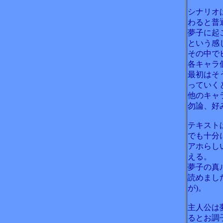
シナリオ
わると普
夢子に起
という感
その中で
各キャラ
最初はそ
っていく
他のキャ
勿論、好
テキスト
でも十分
アホらし
える。
夢子の真
読めまし
が)。
主人公は
るとお調