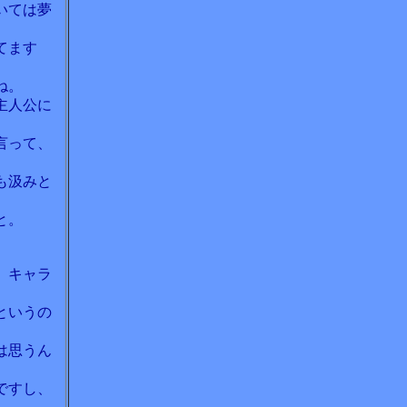
いては夢
てます
ね。
主人公に
言って、
も汲みと
と。
、キャラ
というの
は思うん
ですし、