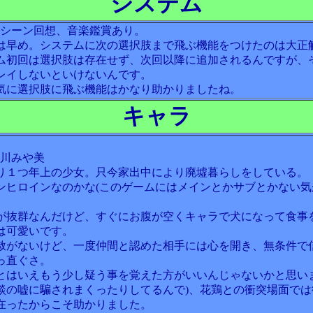
システム
、シーン回想、音楽鑑賞あり。
は早め。システムに次の選択肢まで飛ぶ機能をつけたのは大正
ム初回は選択肢は存在せず、次回以降に追加されるんですが、
レイしないといけないんです。
気に選択肢に飛ぶ機能はかなり助かりましたね。
キャラ
栖川みや美
り１つ年上の少女。只今家出中により廃墟暮らしをしている。
ンヒロインなのかな(このゲームにはメインとかサブとかない気
が抜群なんだけど、すぐにお腹が空くキャラで犬になって食事
は可愛いです。
赦がないけど、一度仲間と認めた相手には心を開き、無条件で
っ直ぐさ。
とはいえもう少し疑う事を覚えた方がいいんじゃないかと思いま
談の嘘に騙されまくったりしてるんで)、花鶏との衝突場面では
在ったからこそ助かりました。