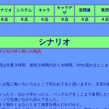
キャラデ
シナリオ
システム
キャラ
音関連
実用
ザ
８点
８点
９点
８点
９点
４点
シナリオ
年少女の絆と呪いの物語
間は共通３時間、個別３時間の計１８時間。OPが流れるとこま
トは兎に角いろいろなとこで言われてると思いますが、文章の
かったり、分かり辛かったり、バックログをここまで多用した
いって位使いながら読んでました。
まり面白くもないときて地雷を踏んだかのかと。