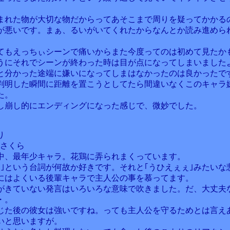
まれた物が大切な物だからってあそこまで周りを疑ってかかる
が悪いです。まぁ、るいがいてくれたからなんとか読み進めら
てもえっちぃシーンで痛いからまた今度ってのは初めて見たか
うにそれでシーンが終わった時は目が点になってしまいました
と分かった途端に嫌いになってしまはなかったのは良かったで
判明した瞬間に距離を置こうとしてたら間違いなくこのキャラ
た。
し崩し的にエンディングになった感じで、微妙でした。
り
月さくら
中、最年少キャラ。花鶏に弄られまくっています。
は｣という台詞が何故か好きです。それと｢うひえぇぇ｣みたいな
にはよくいる後輩キャラで主人公の事を慕ってます。
がきていない発言はいろいろな意味で吹きました。だ、大丈夫
・。
じた後の彼女は強いですね。っても主人公を守るためとは言え
いと思いますが。