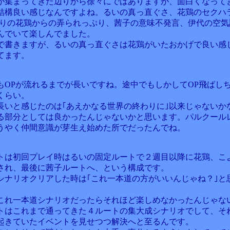
が集まってきた辺りから徐々にではありますが、面白くなって
結構良い感じなんですよね。るいの真っ直ぐさ、花鶏のセクハラ
よりの花鶏からの弄られっぷり、茜子の意味不発言、伊代の空気
んでいて楽しんでました。
で書きますが、るいの真っ直ぐさは花鶏がいたおかげで良い感
てます。
もOPが流れるまでが長いですね。途中でもしかしてOP飛ばし
くらい。
長いと感じたのは｢あえかなる世界の終わりに｣以来じゃないか
る部分としては良かったんじゃないかと思います。パルクール
うやく仲間意識が芽生え始めた所でだったんでね。
トは初回プレイ時はるいの固定ルートで２週目以降に花鶏、こ
され、最後に茜子ルートへ、という構成です。
シナリオクリアした時は｢これ一本道の方がいいんじゃね？｣と
これ一本道シナリオだったらそれほど楽しめなかったんじゃな
トはこれまで通ってきた４ルートの集大成シナリオでして、そ
起きていたイベントを見せつつ解決へと至るんです。