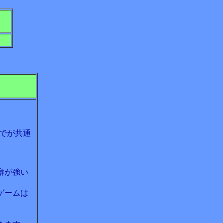
でが共通
癖が強い
ゲームは