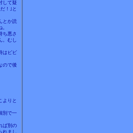
対して疑
だ！｣と
んとか読
ね。
持ち悪さ
ん。むし
時はビビ
なので後
こよりと
個別で一
れば別の
られまし