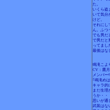
た。
いくら盗
いて気分
けど。
それにし
ん。ふつ
でも男だ
で男だと
ってまし
最後はな
鳴滝こよ
CV：鷹
メンバー
｢鳴滝め
キャラ的
まだ生理
うか・・
思いが通
武装はな