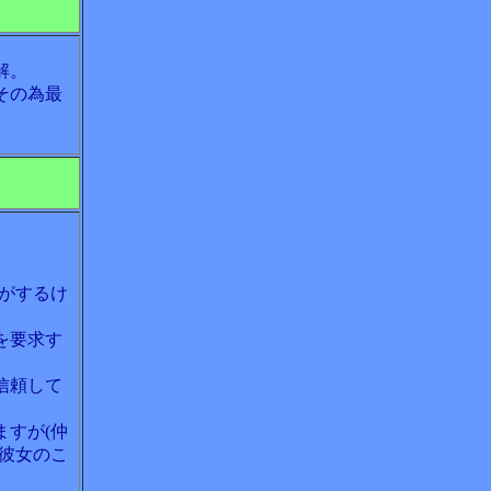
解。
その為最
がするけ
を要求す
信頼して
すが(仲
彼女のこ