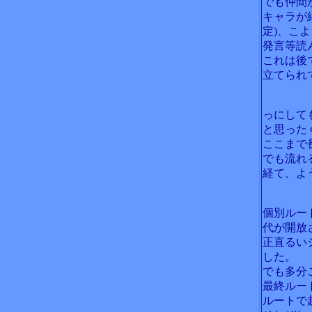
でも仲間
キャラが
定)、こ
発言等読
これは後
立てられ
っにして
と思った
ここまで
でも流れ
経て、よ
個別ルー
代が開放
正直るい
した。
でも多分
最終ルー
ルートで