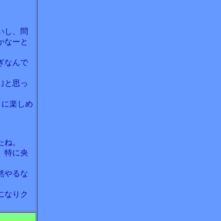
いし、問
かなーと
ぎなんで
｣と思っ
りに楽しめ
たね。
。特に央
然やるな
になりク