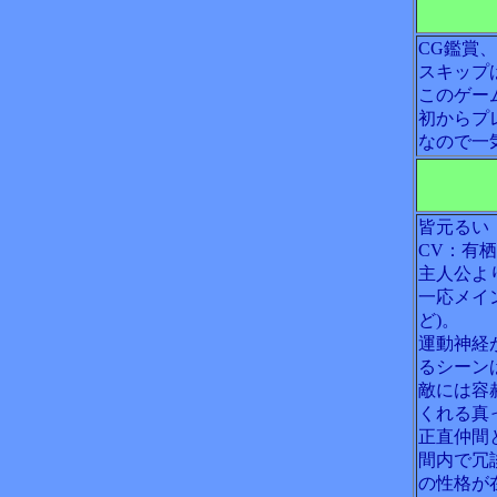
CG鑑賞
スキップ
このゲー
初からプ
なので一
皆元るい
CV：有
主人公よ
一応メイ
ど)。
運動神経
るシーン
敵には容
くれる真
正直仲間
間内で冗
の性格が