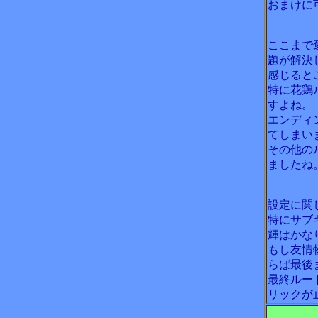
おまけに
ここまで
題が解決
感じると
特に花鶏
すよね。
エンディ
てしまい
その他の
ましたね
設定に関
特にサブ
輝はかな
もし友情
らば最後
最終ルー
リックが