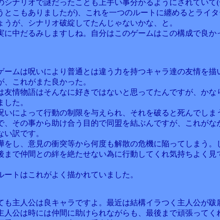
のシナリオで謎だったことも上手い事分かるようにされていて(
うとこもありましたが)、これを一つのルートに纏めるとライタ
ょうが、シナリオ破綻してたんじゃないかな、と。
実に中だるみしますしね。自分はこのゲームはこの構成で良か
。
ゲームは呪いにより普通とは違う力を持つキャラ達の友情を描
が、これがまた良かった。
は友情物語はそんなに好きではないと思ってたんですが、かな
ました。
呪いによって行動の制限を与えられ、それを破ると死んでしま
で、その事から助け合う目的で同盟を結ぶんですが、これがな
ない訳です。
嘩をし、意見の衝突等から何度も解散の危機に陥ってしまう。
後まで仲間との絆を絶たせない為に行動してくれ気持ちよく見
ルートはこれがよく描かれていました。
ても主人公は良キャラですよ。最近は結構イラつく主人公が跋
主人公は時には仲間に助けられながらも、最後まで頑張ってく