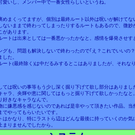
可愛いし、メンバー中で一番女性らしいというね。
褒めまくってますが、個別は最終ルート以外は呪いが解けてな
しないままで終わってしまったりするルートもあるので、微妙
こがあります。
ルートは出来としては一番悪かったかなと。感情を爆発させす
ングも、問題も解決しないで終わったので｢え？これでいいの？
ました。
ルート(最終除く)は中だるみするとこはありましたが、それな
。
しては呪いの事等もう少し深く掘り下げて欲し部分はありまし
キャラ、央輝や恵に関してはもっと掘り下げて欲しかったなと
り好きなキャラなんで。
物に嫌悪感を感じないのであれば是非やって頂きたい作品。当
までやってもらいたいです。
トはかなり、特にラストら辺はどんな最後に持っていくのか気
止まりませんでしたから。