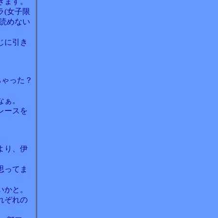
きます。
(女子限
読めない
じに引き
ちゃった？
なぁ。
レースを
より、伊
思ってま
いかと。
れぞれの