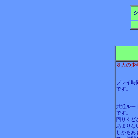
８人の少
プレイ時
です。
共通ルー
です。
回りくど
あまりな
しかもあ