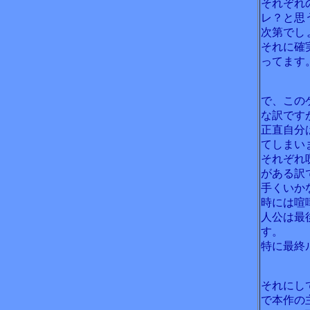
それぞれ
レ？と思
次第でし
それに確
ってます
で、この
な訳です
正直自分
てしまい
それぞれ
がある訳
手くいか
時には喧
人公は最
す。
特に最終
それにし
で本作の