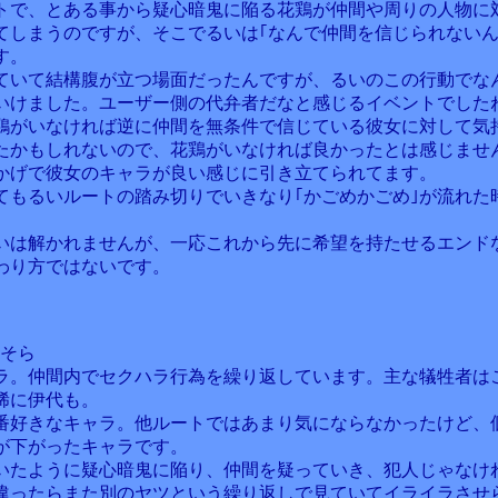
トで、とある事から疑心暗鬼に陥る花鶏が仲間や周りの人物に
てしまうのですが、そこでるいは｢なんで仲間を信じられないん
す。
ていて結構腹が立つ場面だったんですが、るいのこの行動でな
いけました。ユーザー側の代弁者だなと感じるイベントでした
鶏がいなければ逆に仲間を無条件で信じている彼女に対して気
たかもしれないので、花鶏がいなければ良かったとは感じませ
かげで彼女のキャラが良い感じに引き立てられてます。
てもるいルートの踏み切りでいきなり｢かごめかごめ｣が流れた
。
いは解かれませんが、一応これから先に希望を持たせるエンド
わり方ではないです。
乃そら
ラ。仲間内でセクハラ行為を繰り返しています。主な犠牲者は
稀に伊代も。
番好きなキャラ。他ルートではあまり気にならなかったけど、
が下がったキャラです。
いたように疑心暗鬼に陥り、仲間を疑っていき、犯人じゃなけ
違ったらまた別のヤツという繰り返しで見ていてイライラさせ