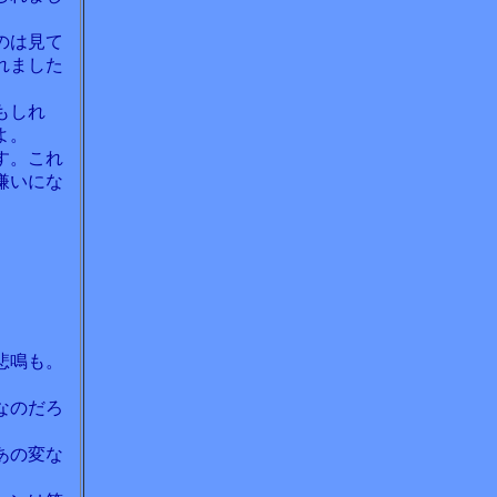
のは見て
れました
もしれ
よ。
す。これ
嫌いにな
悲鳴も。
なのだろ
あの変な