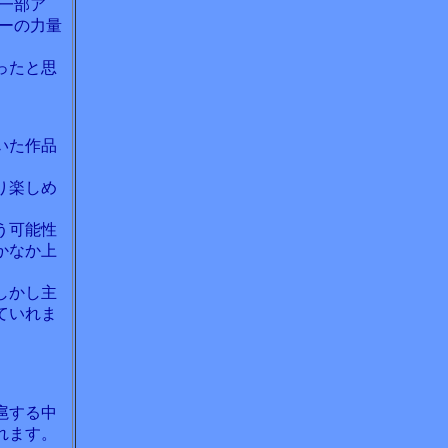
一部ア
ーの力量
ったと思
いた作品
り楽しめ
う可能性
かなか上
しかし主
ていれま
扈する中
れます。