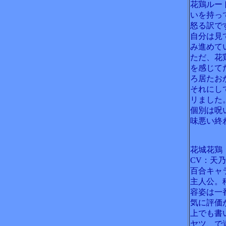
花鶏ルー
いを持っ
怒る訳で
自分は見
み進めて
ただ、花
を感じて
ろ居たお
それにし
リました
個別は呪
味悪い終
花城花鶏
CV：天
百合キャ
主人公。
容姿は一
気に評価
上でも書
ヤツ、で