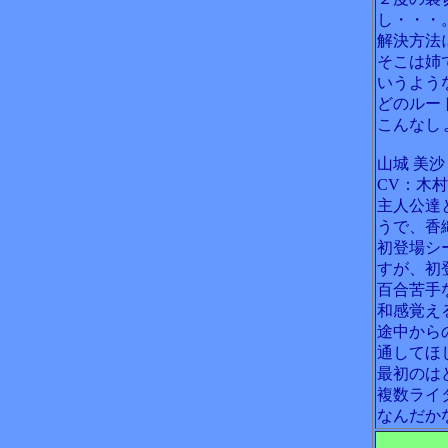
し・・・
解決方法
そこは姉
いうよう
どのルー
こんなし
山城 美沙
CV：木
主人公達
うで、香
初登場シ
すが、初
百合苦手
和感覚え
途中から
通してほ
最初のは
複数ライ
なんだか