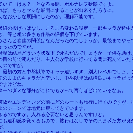
ていて「はぁ？」となる展開。ポルナレフ状態ですよ。
れば、もっとマシな展開にすることが出来るだろうに。
んなおかしな展開にしたのか。理解不能です。
伏線の投げっぱなし、ころころ変わる設定、一部キャラが途中
ぎ、等と粗の多さも作品の評価を下げています。
みさんと春佳の関係はなんだったのでしょうか。最後までやっ
かったのですが。
母親は結局どういう状況下で死んだのでしょうか。子供を助け
の目の前で死んだり、主人公が学校に行ってる間に死んでいた
んのですが。
、最初の方と中盤以降でキャラ違いすぎ。別人レベルでしょ、
初のままのキャラだと辛いし、中盤以降は結構良いキャラだっ
ですけどね。
ターのダメな部分がこれでもかって言うほど出ているなぁ。
何故かエンディングの前にどのルートも旅行に行くのですが、
次のシーンでは地元に戻ってきています。
ぎるのですが。入れる必要ないと思うんですけど。
ても違和感を覚えるもので、旅行はなしでそのまま〆た方が良
が。