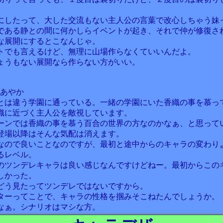
。
にしたって、大した交流もない主人公の言葉で改心しちゃう妹
である静との間に何かしらイベントが起き、それで仲が修復さ
な展開にするとこなんじゃ。
トでも言えるけど、無理に山場作らなくていいんだよ。
ょうもない展開なら作らない方がいい。
村あやか
とは違う学園に通っている。一緒の学園にいた香織の事を慕っ
織に近づく主人公を敵視しています。
ーンでは香織の事を慕う百合の世界の方なのかなぁ、と思って
登場以降はそんな気配は消えます。
なので良いことなのですが、最初と途中からのキャラの変わり
るレベル。
のツンデレキャラは良い感じなんですけどねー。最初からこの
しかった。
どう見たってツンデレではないですから。
ターってことで、キャラの性格を掴みそこねたんでしょうか。
なぁ。シナリオはマシな方。