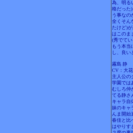
為、明る
格だった
う事なの
全くそん
たけど)
はこのま
(秀でて
もう本当
し、良い
霧島 静
CV：大
主人公の
学園では
むしろ仲
てる静さ
キャラ自
妹のキャ
んま開始
春佳と比
はやりす
２度の裏