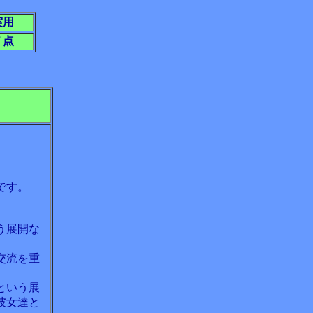
実用
７点
です。
う展開な
。
交流を重
という展
彼女達と