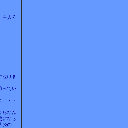
、主人公
。
に泣けま
取ってい
て・・・
くらなん
物になら
人公の