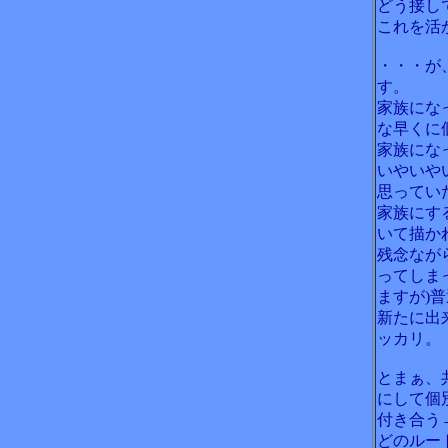
どう接し
これを活
・・・が
す。
家族にな
な早くに
家族にな
いやいや
思ってい
家族にす
いて描か
残念なが
ってしま
ますが)
新たに出
ッカリ。
とまぁ、
にして個
付き合う
どのルー