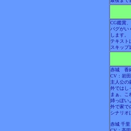
最後まで
CG鑑賞
バグがい
します。
テキスト
スキップ
赤城 香
CV：岩
主人公の
外ではし
まぁ、こ
姉っぽい
外で家で
シナリオ
赤城 千里
CV：高