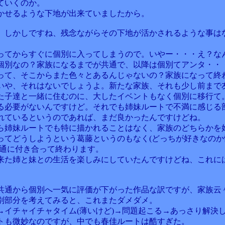
ていくのか。
かせるような下地が出来ていましたから。
、しかしですね、残念ながらその下地が活かされるような事は
ってからすぐに個別に入ってしまうので。いやー・・・え？な
個別なの？家族になるまでが共通で、以降は個別てアンタ・・
って、そこからまた色々とあるんじゃないの？家族になって終
いや、それはないでしょうよ。新たな家族、それも少し前まで
た子達と一緒に住むのに、大したイベントもなく個別に移行て
る必要がないんですけど。それでも姉妹ルートで不満に感じる
れているというのであれば、まだ良かったんですけどね。
ら姉妹ルートでも特に描かれることはなく、家族のどちらかを
ってどうしようという葛藤というのもなく(どっちが好きなのか
普通に付き合って終わります。
来た姉と妹との生活を楽しみにしていたんですけどね、これに
共通から個別へ一気に評価が下がった作品な訳ですが、家族云
別部分を考えてみると、これまたダメダメ。
→イチャイチャタイム(薄いけど)→問題起こる→あっさり解決
トも微妙なのですが、中でも春佳ルートは酷すぎた。