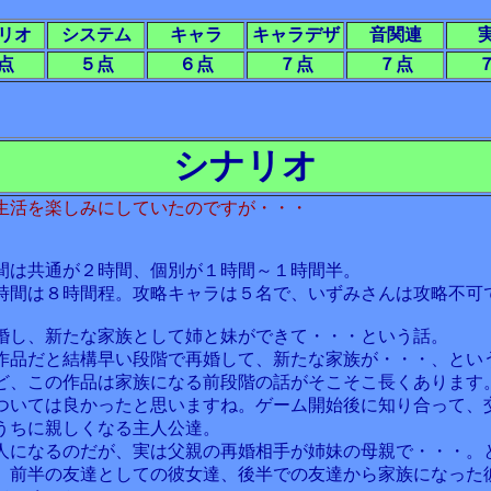
リオ
システム
キャラ
キャラデザ
音関連
点
５点
６点
７点
７点
シナリオ
生活を楽しみにしていたのですが・・・
間は共通が２時間、個別が１時間～１時間半。
時間は８時間程。攻略キャラは５名で、いずみさんは攻略不可
婚し、新たな家族として姉と妹ができて・・・という話。
作品だと結構早い段階で再婚して、新たな家族が・・・、とい
ど、この作品は家族になる前段階の話がそこそこ長くあります
ついては良かったと思いますね。ゲーム開始後に知り合って、
うちに親しくなる主人公達。
人になるのだが、実は父親の再婚相手が姉妹の母親で・・・。
、前半の友達としての彼女達、後半での友達から家族になった