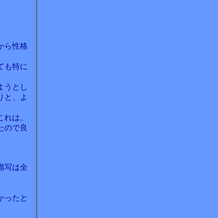
から性格
ても特に
ようとし
りと、よ
これは。
たので良
描写は全
かったと