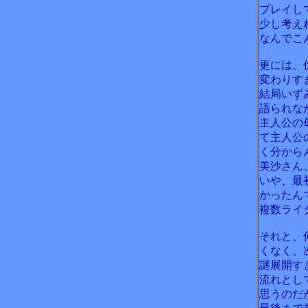
プレイし
少し考え
なんでこ
更には、
変わりす
結局いず
語られな
主人公の
て主人公
く分から
美沙さん
いや、最
かったん
複数ライ
それと、
くなく、
謎展開す
流れとし
思うのだ