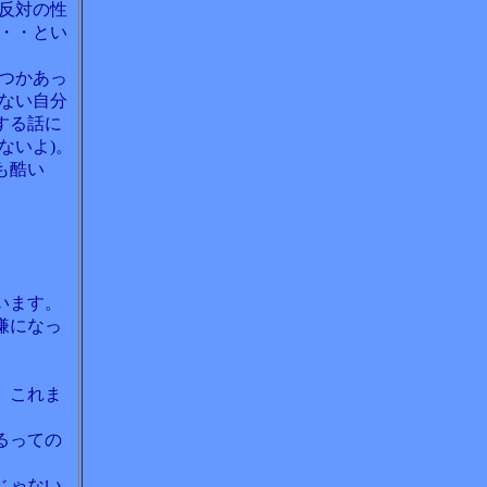
反対の性
・・とい
つかあっ
ない自分
する話に
ないよ)。
も酷い
います。
嫌になっ
。これま
るっての
じゃない