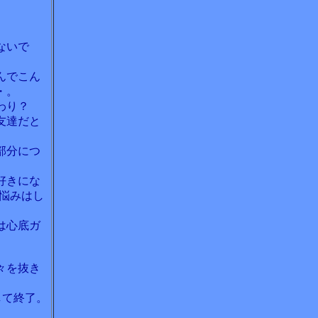
ないで
んでこん
・。
わり？
友達だと
。
部分につ
好きにな
悩みはし
は心底ガ
々を抜き
して終了。