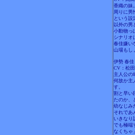
香織の妹
周りに男
という設
以外の男
小動物っ
シナリオ
春佳嫌い
山場もし
伊勢 春佳
CV：松
主人公の
何故か主
す。
割と早い
たのか、
幼なじみ
それであ
いきなり
でも極端
なくちゃ