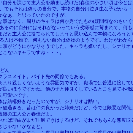
い自分を演じて主人公を励まし続けた(春佳の小さい頃は今とは
)、でもそれは偽りの自分で、本物の自分は泣き虫な子だから・
かなぁ、と思っていたのですが。
な事はなく、周りのキャラは何か秀でたもの(疑問符なのもいく
があるのに自分にはそれがないっていう劣等感に苛まれて、何も
まだと主人公に捨てられてしまうと思い込んで本物になろうと
いる人は本物で、何もない自分は偽物のようです。わけがわから
に頭がどうにかなりそうでした。キャラも嫌いだし、シナリオ
とこないキャラですね・・・。
花どん
クラスメイト。バイト先の同僚でもある。
あまり親しくないような雰囲気ですが、職場では普通に接して
が良いほうですかね。他の子と仲良くしているとこを見て不機
ん可愛いです。
体は結構好きだったのですが、シナリオは酷い。
ラ酷過ぎる。昔は仲の良かった姉妹だけど、今では険悪な関係
直後の主人公と春佳だよ。
べれば理由がまだ理解できはするけど、それでもあんな態度取
ぎじゃないかなぁと。
切りって言っても、１度目は裏切りだけど、２度目のは裏切り