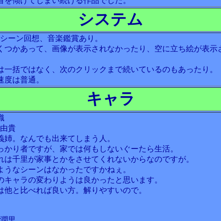
首を傾げてしまい続ける作品でした。
システム
、シーン回想、音楽鑑賞あり。
くつかあって、画像が表示されなかったり、空に立ち絵が表示
は一括ではなく、次のクリックまで続いているのもあったり。
速度は普通。
キャラ
織
田由貴
義姉。なんでも出来てしまう人。
っかり者ですが、家では何もしないぐーたら生活。
れは千里が家事とかをさせてくれないからなのですが。
ようなシーンはなかったですかねぇ。
のキャラの変わりようは良かったと思います。
は他と比べれば良い方。解りやすいので。
田潤里