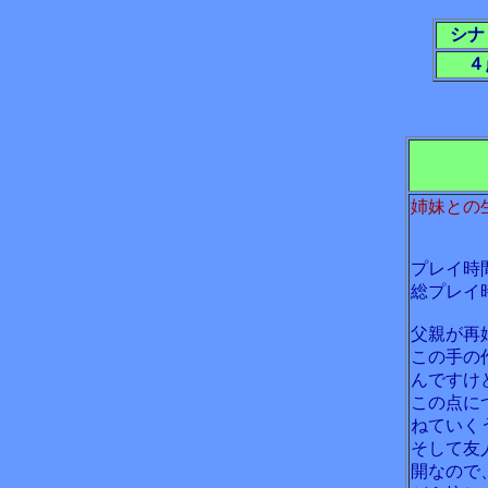
シナ
４
姉妹との
プレイ時
総プレイ
父親が再
この手の
んですけ
この点に
ねていく
そして友
開なので