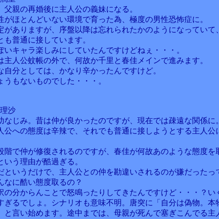
。父親の再婚後に主人公の義妹になる。
性がほとんどいない環境で育った為、極度の男性恐怖症に。
定がありますが、序盤以降は忘れられたかのようになっていて
とも普通に接しています。
ぽいキャラ楽しみにしていたんですけどねぇ・・・。
は主人公蚊帳の外で、何故か千里と春佳メインで進みます。
な自分としては、かなり辛かったんですけど。
ょうもないものでした・・・。
田理沙
幼なじみ。昔は仲が良かったのですが、現在では疎遠な関係に
人公への態度は辛辣で、それでも普通に接しようとする主人公
段階で仲が修復されるのですが、春佳が何故あのような態度を
という理由が酷過ぎる。
だというだけで、主人公との仲を勘違いされるのが嫌だったっ
んなに酷い態度取るの？
訳の分からんことで怒鳴ったりしてきたんですけど・・・？い
すぎるでしょ。シナリオも意味不明。唐突に「自分は偽物。本
」と言い始めます。途中までは、母親が死んで塞ぎこんでる主