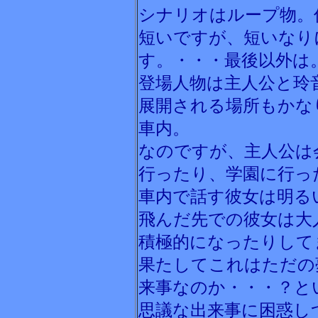
シナリオはループ物。
短いですが、短いなり
す。・・・最後以外は
登場人物は主人公と玲
展開される場所もかな
車内。
なのですが、主人公は
行ったり、学園に行っ
車内で話す彼女は明る
飛んだ先での彼女は大
積極的になったりして
果たしてこれはただの
来事なのか・・・？と
思議な出来事に困惑し