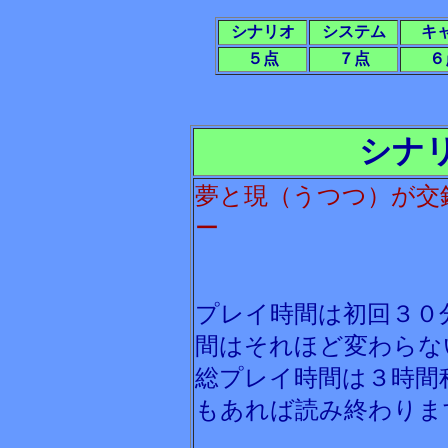
シナリオ
システム
キ
５点
７点
６
シナ
夢と現（うつつ）が交
ー
プレイ時間は初回３０
間はそれほど変わらな
総プレイ時間は３時間
もあれば読み終わりま