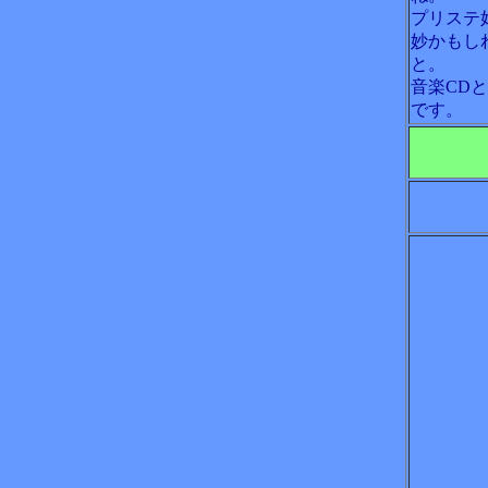
プリステ
妙かもし
と。
音楽CD
です。