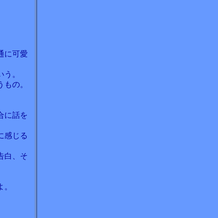
通に可愛
いう。
うもの。
合に話を
に感じる
告白、そ
よ。