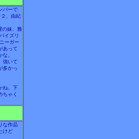
ンバーで
カ２、由紀
理の妹、雅
パイズリ
ニーガー
があって
かな。
。強いて
が多かっ
。
かね。下
めちゃく
りな作品
たけど