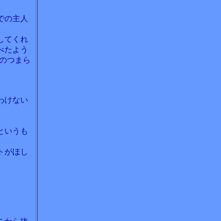
での主人
してくれ
べたよう
のつまら
わけない
。
というも
トがほし
。