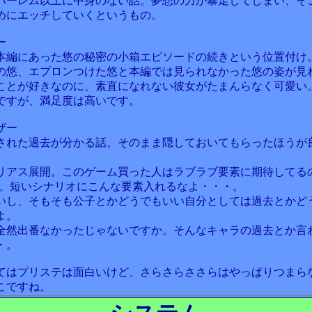
ハーレム以上に中身のない話。夢想の力が暴走してしまい、そ
めにエッチしていくというもの。
ー
本編にあった悠の秘密の小箱エピソードの続きという位置付け
の悠、エプロンつけた悠と本編では見られなかった悠の姿が見
ことが好きなのに、素直になれない彼女がたまんらなく可愛い
ですが、満足度は高いです。
ザー
された過去が分かる話。そのまま隠しておいてもらったほうが
リアス展開。このゲーム買った人はラブラブ要素に期待してるの
)、短いシナリオにこんな要素入れるなよ・・・。
いし、そもそも公子とかどうでもいい自分としては過去とかど
よ。
全然出番なかったじゃないですか。そんなキャラの過去とか言
・。
てはプリステは面白いけど、さらさらささらはやっぱりつまら
こですね。