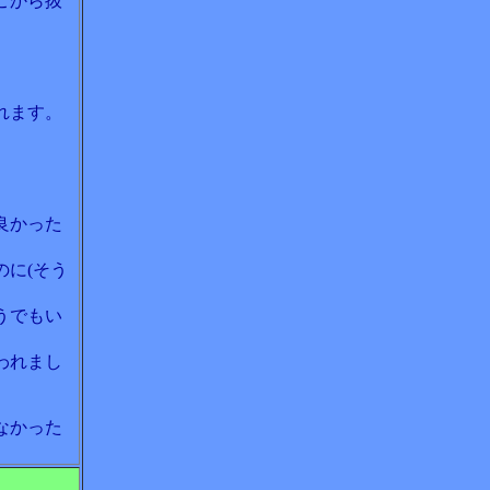
こから抜
。
れます。
。
良かった
に(そう
うでもい
われまし
なかった