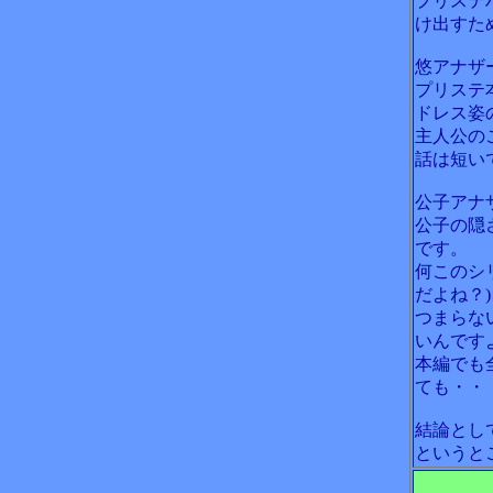
プリステ
け出すた
悠アナザ
プリステ
ドレス姿
主人公の
話は短い
公子アナ
公子の隠
です。
何このシ
だよね？
つまらな
いんです
本編でも
ても・・
結論とし
というと