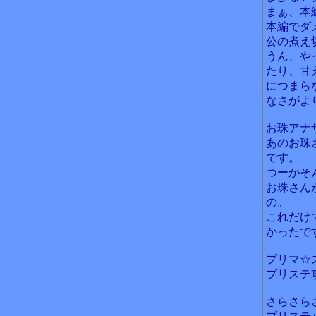
まぁ、本
本編でダ
公の煮え
うん、や
たり、甘
につまら
なさがよ
お珠アナ
あのお珠
です。
つーかそ
お珠さん
の。
これだけ
かったで
プリマ☆
プリステ
さらさら