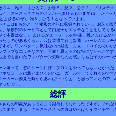
数３４。雅６、まひる７、お珠５、悠２、公子３、プリステメ
ム４、さらさらささらのメンバー(まひるもいます)３、レベッ
弥とまひるの母)、雅＆まひる１となっています。
シチュはIFものとして秘密の小箱に収録されている、お珠が義
ん、翠楼館のサービスとして由紀子がエッチなことをしてくる(
みで本番はなし)、まひるがエトワールの学生、雅とまひるがバ
ったものがあるくらい。尺は普通で質も普通。ハーレムエッチ
ですが、ワンパターン気味なのは残念。まぁ、エロイのでいい
ラブラブなエッチなので、不満と思えるのは特になかったです
ら上でも書いたワンパターン気味なのと悠よりも公子のシーン
ーン削って、悠のシーンに裸エプロンをやってもらいたかった
ツボなシーンは雅とまひるのバニーガールでしてくれるのです
ニーガール姿見た時からあればいいなぁ、と思っていたので、
かったです。
総評
ささらの印象があってあまり期待してなかったですが、それな
してます。まぁ、さらさらささらの方はやっぱりイマイチでし