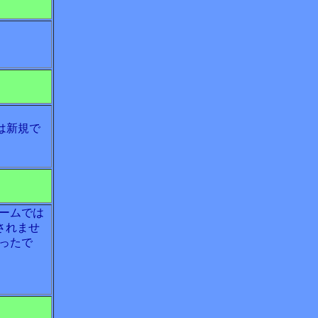
は新規で
ームでは
されませ
ったで