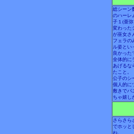
総シーン
のハーレ
子１(亜
変わった
が巫女さ
フェラの
ル姿とい
良かった
全体的に
あげるな
たこと。
公子のシ
個人的に
敷きでバ
ちゃ嬉し
さらさら
でホッと
ね。