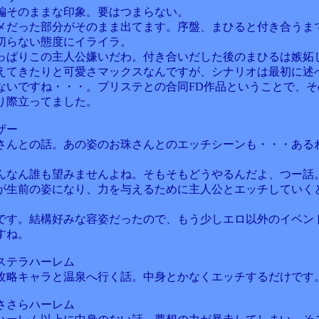
編そのままな印象。要はつまらない。
メだった部分がそのまま出てます。序盤、まひると付き合うま
切らない態度にイライラ。
っぱりこの主人公嫌いだわ。付き合いだした後のまひるは嫉妬
えてきたりと可愛さマックスなんですが、シナリオは最初に述
ないですね・・・。プリステとの合同FD作品ということで、そ
り際立ってました。
ザー
さんとの話。あの姿のお珠さんとのエッチシーンも・・・ある
んなん誰も望みませんよね。そもそもどうやるんだよ、つー話
が生前の姿になり、力を与えるために主人公とエッチしていく
です。結構好みな容姿だったので、もう少しエロ以外のイベン
すね。
ステラハーレム
攻略キャラと温泉へ行く話。中身とかなくエッチするだけです
ささらハーレム