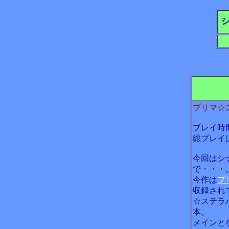
プリマ☆
プレイ時
総プレイ
今回はシ
で・・・。
今作は
プ
収録され
☆ステラ
本。
メインと