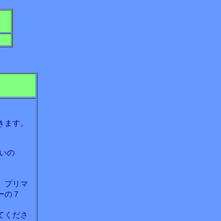
きます。
いの
、プリマ
ーの７
てくださ