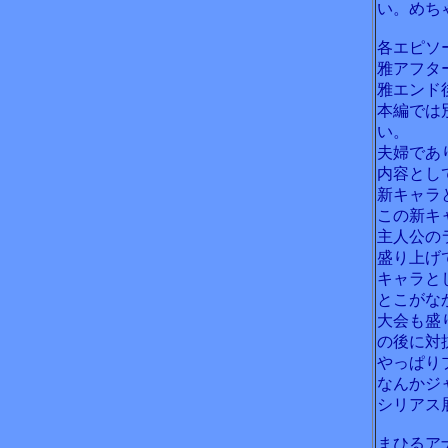
い。めち
各エピソ
雅アフタ
雅エンド
本編では
い。
夫婦であ
内容とし
新キャラ
この新キ
主人公の
盛り上げ
キャラと
とこがな
大会も盛
の後に対
やっぱり
なんかジ
シリアス
まひるア