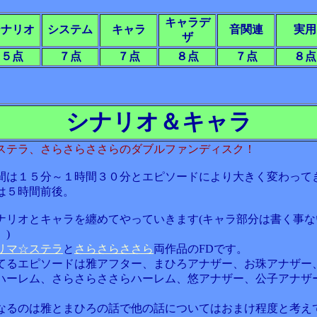
キャラデ
シナリオ
システム
キャラ
音関連
実用
ザ
５点
７点
７点
８点
７点
８点
シナリオ＆キャラ
ステラ、さらさらささらのダブルファンディスク！
間は１５分～１時間３０分とエピソードにより大きく変わって
は５時間前後。
ナリオとキャラを纏めてやっていきます(キャラ部分は書く事な
)
リマ☆ステラ
と
さらさらささら
両作品のFDです。
てるエピソードは雅アフター、まひろアナザー、お珠アナザー
ハーレム、さらさらささらハーレム、悠アナザー、公子アナザ
なるのは雅とまひろの話で他の話についてはおまけ程度と考え