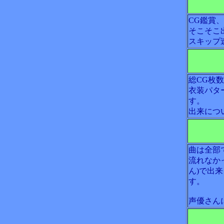
CG鑑賞
そこそこ
スキップ
総CG枚
衣装パタ
す。
出来につ
曲は全部
流れなか
ん)で出
す。
声優さん