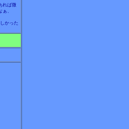
あれば微
なぁ、
欲しかった