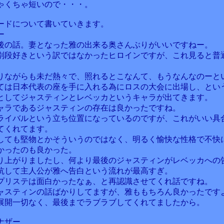
ゃくちゃ短いので・・・。
ードについて書いていきます。
ー
後の話。妻となった雅の出来る奥さんぶりがいいですねー。
別段好きという訳ではなかったヒロインですが、これ見ると普
りながらも未だ熱々で、照れるとこなんて、もうなんなのーと
ては日本代表の座を手に入れる為にロスの大会に出場し、とい
としてジャスティンとレベッカというキャラが出てきます。
ャラであるジャスティンの存在は良かったですね。
ライバルという立ち位置になっているのですが、これがいい具
てくれてます。
しても堅物とかそういうのではなく、明るく愉快な性格で不快
かったのも良かった。
り上がりましたし、何より最後のジャスティンがレベッカへの
抗して主人公が雅へ告白という流れが最高すぎ。
プリステは面白かったなぁ、と再認識させてくれ話ですね。
ャスティンの話ばかりしてますが、雅ももちろん良かったです
展開一切なく、最後までラブラブしてくれてましたから。
ナザー