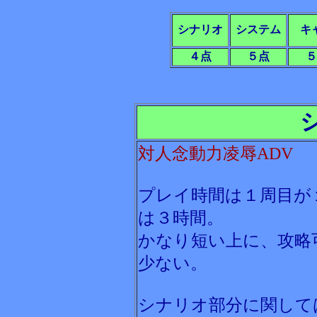
シナリオ
システム
キ
４点
５点
５
対人念動力凌辱ADV
プレイ時間は１周目が
は３時間。
かなり短い上に、攻略
少ない。
シナリオ部分に関して