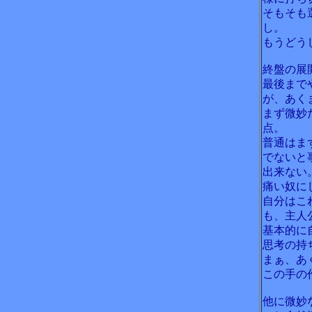
そもそも
し。
もうどう
終盤の展
最後まで
が、あく
まず微妙
点。
普通はま
でないと
出来ない
痛い奴に
自分はこ
も、主人
基本的に
思考の持
まぁ、あ
この手の
他に微妙