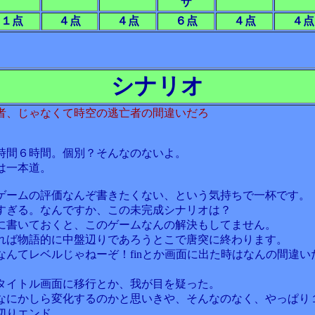
ザ
１点
４点
４点
６点
４点
４点
シナリオ
者、じゃなくて時空の逃亡者の間違いだろ
時間６時間。個別？そんなのないよ。
は一本道。
ゲームの評価なんぞ書きたくない、という気持ちで一杯です。
すぎる。なんですか、この未完成シナリオは？
に書いておくと、このゲームなんの解決もしてません。
れば物語的に中盤辺りであろうとこで唐突に終わります。
なんてレベルじゃねーぞ！finとか画面に出た時はなんの間違い
タイトル画面に移行とか、我が目を疑った。
なにかしら変化するのかと思いきや、そんなのなく、やっぱり
切りエンド。