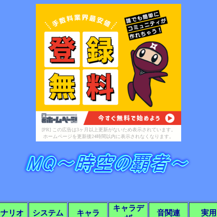
[PR] この広告は3ヶ月以上更新がないため表示されています。
ホームページを更新後24時間以内に表示されなくなります。
キャラデ
シナリオ
システム
キャラ
音関連
実用