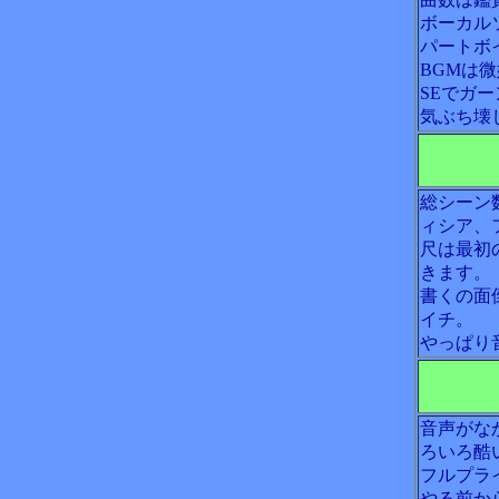
ボーカル
パートボ
BGMは
SEでガ
気ぶち壊
総シーン
ィシア、
尺は最初
きます。
書くの面
イチ。
やっぱり
音声がな
ろいろ酷
フルプラ
やる前か