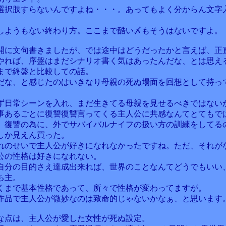
選択肢すらないんですよね・・・。あってもよく分からん文字
しようもない終わり方。ここまで酷い〆もそうはないですよ。
開に文句書きましたが、では途中はどうだったかと言えば、正
やれば、序盤はまだシナリオ書く気はあったんだな、とは思え
まで終盤と比較しての話。
だな、と感じたのはいきなり母親の死ぬ場面を回想として持っ
ず日常シーンを入れ、まだ生きてる母親を見せるべきではない
事あるごとに復讐復讐言ってくる主人公に共感なんてとてもで
。復讐の為に、外でサバイバルナイフの扱い方の訓練をしてる
しか見えん買った。
れのせいで主人公が好きになれなかったですね。ただ、それが
公の性格は好きになれない。
自分の目的さえ達成出来れば、世界のことなんてどうでもいい
ち主。
くまで基本性格であって、所々で性格が変わってますが。
作品で主人公が微妙なのは致命的じゃないかなぁ、と思います
な点は、主人公が愛した女性が死ぬ設定。