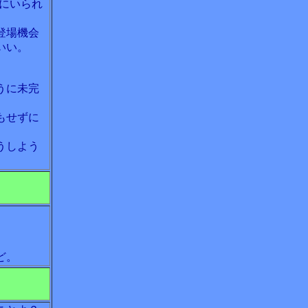
にいられ
登場機会
いい。
うに未完
もせずに
うしよう
ど。