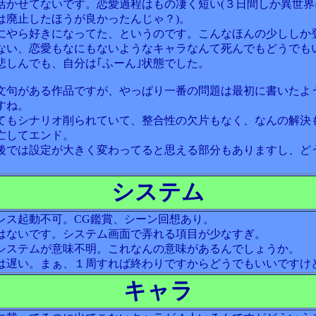
活かせてないです。恋愛過程はもの凄く短い(３日間しか異世界
は廃止したほうが良かったんじゃ？)。
にやら好きになってた、というのです。こんなほんの少ししか
ない、恋愛もなにもないようなキャラなんて死んでもどうでも
悲しんでも、自分は｢ふーん｣状態でした。
文句がある作品ですが、やっぱり一番の問題は最初に書いたよ
すね。
てもシナリオ削られていて、整合性の欠片もなく、なんの解決
亡してエンド。
後では設定が大きく変わってると思える部分もありますし、ど
システム
レス起動不可。CG鑑賞、シーン回想あり。
はないです。システム画面で弄れる項目が少なすぎ。
システムが意味不明。これなんの意味があるんでしょうか。
は遅い。まぁ、１周すれば終わりですからどうでもいいですけ
キャラ