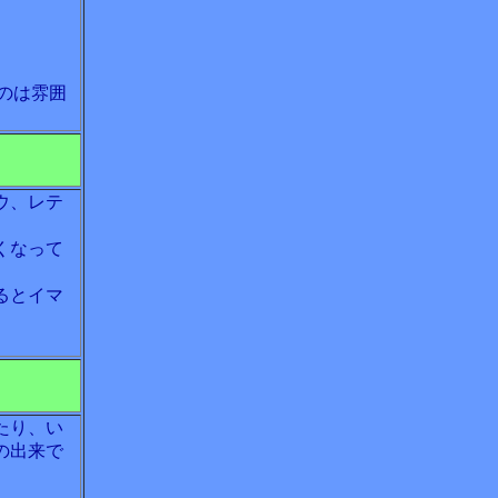
のは雰囲
ウ、レテ
くなって
るとイマ
たり、い
の出来で