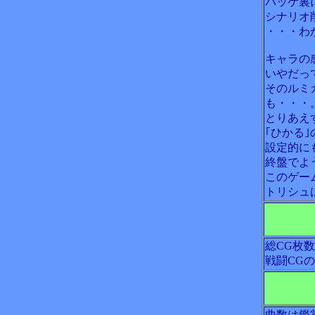
パッケ裏
シナリオ
・・・わ
キャラの
いやだっ
そのルミ
も・・・
とりあえ
｢ひかる
設定的に
終盤でよ
このゲー
トリシュ
総CG枚
戦闘CG
曲数は鑑