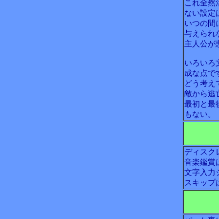
これ全然
ない設定
いつの間
与えられ
主人公が
いろいろ
成な点で
どう考え
敵から逃
最初と最
もない。
ディスク
音楽鑑賞
文字入力
スキップ