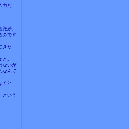
入力だ
直微妙。
るのです
てきた
かと。
はないが
のなんて
なくと
、という
。