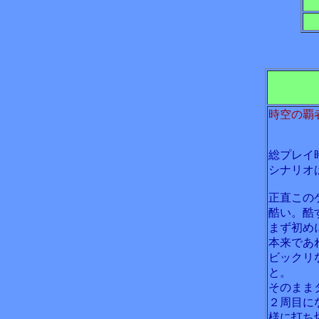
時空の覇
総プレイ
シナリオ
正直この
酷い。酷
まず初め
本来であ
ビックリ
と。
そのまま
２周目に
様に打ち