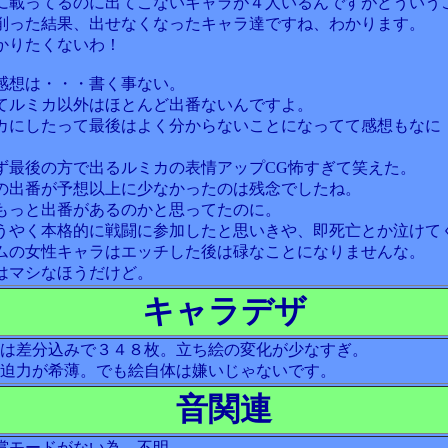
に載ってるのに出てこないキャラが４人いるんですがどういう
削った結果、出せなくなったキャラ達ですね、わかります。
かりたくないわ！
感想は・・・書く事ない。
てルミカ以外はほとんど出番ないんですよ。
カにしたって最後はよく分からないことになってて感想もなに
。
ず最後の方で出るルミカの表情アップCG怖すぎて笑えた。
｣の出番が予想以上に少なかったのは残念でしたね。
もっと出番があるのかと思ってたのに。
うやく本格的に戦闘に参加したと思いきや、即死亡とか泣けて
ムの女性キャラはエッチした後は碌なことになりませんな。
はマシなほうだけど。
キャラデザ
数は差分込みで３４８枚。立ち絵の変化が少なすぎ。
の迫力が希薄。でも絵自体は嫌いじゃないです。
音関連
賞モードがない為、不明。