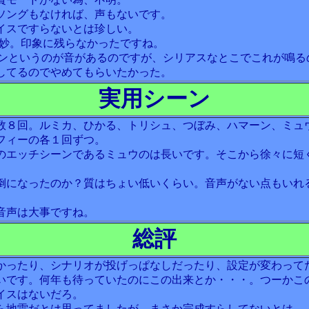
ソングもなければ、声もないです。
イスですらないとは珍しい。
微妙。印象に残らなかったですね。
ーンというのが音があるのですが、シリアスなとこでこれが鳴る
してるのでやめてもらいたかった。
実用シーン
数８回。ルミカ、ひかる、トリシュ、つぼみ、ハマーン、ミュ
フィーの各１回ずつ。
のエッチシーンであるミュウのは長いです。そこから徐々に短
倒になったのか？質はちょい低いくらい。音声がない点もいれ
音声は大事ですね。
総評
かったり、シナリオが投げっぱなしだったり、設定が変わって
いです。何年も待っていたのにこの出来とか・・・。つーかこ
イスはないだろ。
ら地雷だとは思ってましたが、まさか完成すらしてないとは。