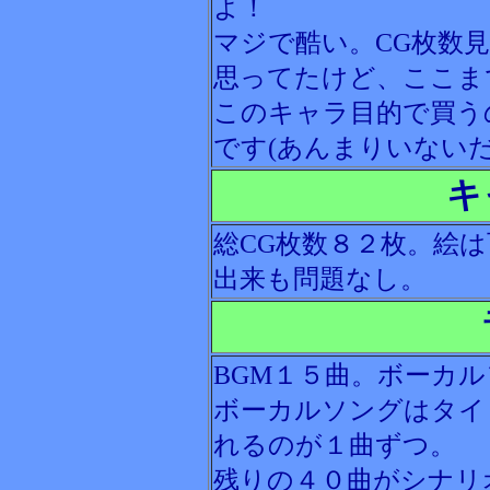
よ！
マジで酷い。CG枚数
思ってたけど、ここまで
このキャラ目的で買う
です(あんまりいないだ
キ
総CG枚数８２枚。絵
出来も問題なし。
BGM１５曲。ボーカ
ボーカルソングはタイ
れるのが１曲ずつ。
残りの４０曲がシナリ