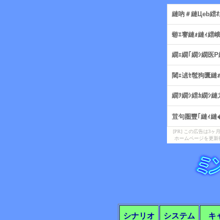
[PR] この広告は
ホームページを更新
シナリオ
システム
キ