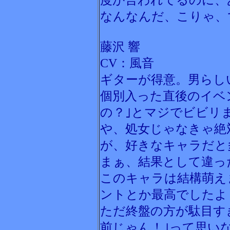
度か言われてるのに、
なんなんだ、こりゃ、
藤沢 響
CV：風音
ギターが得意。男らし
個別入った直後のイベ
の？｣とマジでビビリ
や、処女じゃなきゃ絶
が、好きなキャラだと
まぁ、結果として違っ
このキャラは結構萌え
ントとか最高でしたよ
ただ終盤の方が駄目す
前じゃん！｣って思い