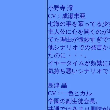
小野寺 澪
CV：成瀬未亜
七海の事を慕ってる少
主人公に心を開くのが
てた理由が微妙すぎで
他シナリオでの発言か
たのに・・・。
イヤータイムが頻繁に
気持ち悪いシナリオで
島津 晶
CV：一色ヒカル
学園の副生徒会長。
共通ではあまり興味が