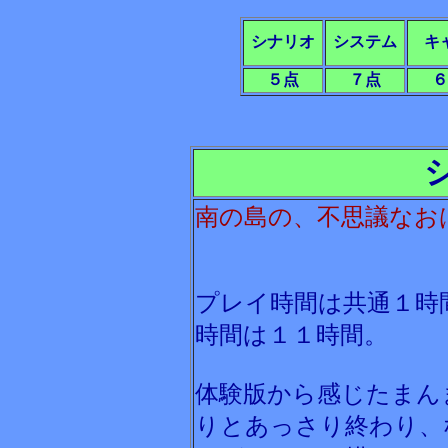
シナリオ
システム
キ
５点
７点
６
南の島の、不思議なお
プレイ時間は共通１時
時間は１１時間。
体験版から感じたまん
りとあっさり終わり、