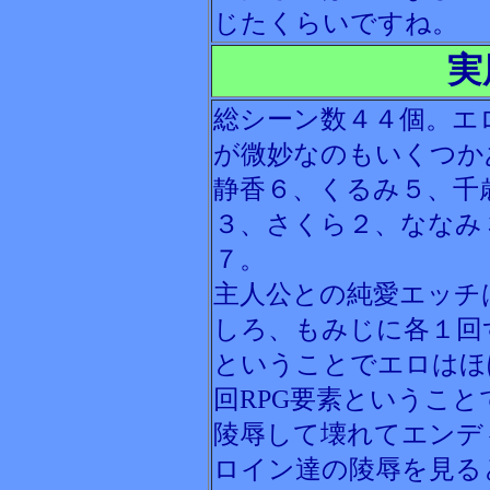
じたくらいですね。
実
総シーン数４４個。エ
が微妙なのもいくつか
静香６、くるみ５、千
３、さくら２、ななみ
７。
主人公との純愛エッチ
しろ、もみじに各１回
ということでエロはほ
回RPG要素というこ
陵辱して壊れてエンデ
ロイン達の陵辱を見る