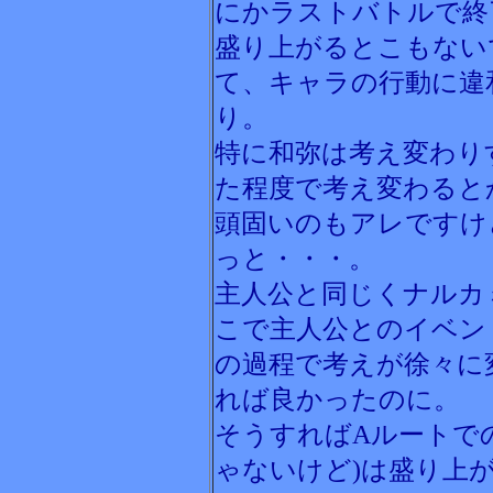
にかラストバトルで終
盛り上がるとこもない
て、キャラの行動に違
り。
特に和弥は考え変わり
た程度で考え変わると
頭固いのもアレですけ
っと・・・。
主人公と同じくナルカ
こで主人公とのイベン
の過程で考えが徐々に
れば良かったのに。
そうすればAルートで
ゃないけど)は盛り上