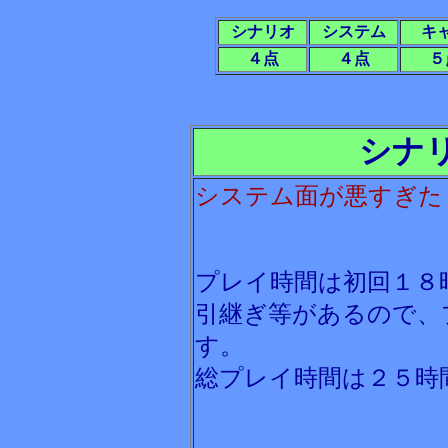
シナリオ
システム
キ
４点
４点
５
シナ
システム面が悪すぎた
プレイ時間は初回１８
引継ぎ等があるので、
す。
総プレイ時間は２５時