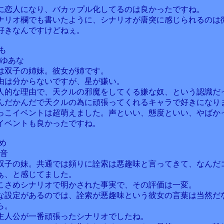
に恋人になり、バカップル化してるのは良かったですね。
ナリオ欄でも書いたように、シナリオが唐突に感じられるのは
好きなんですけどねぇ。
も
沢ゆあな
は双子の姉妹。彼女が姉です。
由は分からないですが、星が嫌い。
人的な理由で、天クルの邪魔をしてくる嫌な奴、という認識だ
んだかんだで天クルの為に頑張ってくれるキャラで好きになり
っこイベントは超萌えました。声といい、態度といい、やばか
イベントも良かったですね。
め
鈴音
双子の妹。共通では頻りに詮索は悪趣味と言ってきて、なんだ
ぁ、と感じてました。
こさめシナリオで明かされた事実で、その評価は一変。
な設定があるのでは、詮索が悪趣味という彼女の言葉は当然だ
ら。
主人公が一番頑張ったシナリオでしたね。