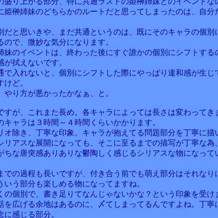
の盛り上がる部分、特に共通ラストの姫榊姉妹とのイベントな
に姫榊姉妹のどちらかのルートだと思ってしまったのは、自分
別だと思いきや、まだ共通というのは、既にそのキャラの個別
るので、微妙な気分になります。
姉妹のイベントは、終わった後にすぐ誰かの個別にシフトする
感が拭えないです。
通で入れないと、個別にシフトした際にやっぱり違和感が生じ
すけど。
、やり方が悪かったかなぁ、と。
ですが、これまた長め。各キャラによっては長さは変わってき
のキャラは３時間～４時間くらいかかります。
リオ除き、丁寧な印象。キャラが抱えてる問題部分を丁寧に描
シリアスな展開になっても、そこに至るまでの描写が丁寧な為
がちな唐突感ありありな鬱陶しく感じるシリアスな物になって
までの過程も長いですが、付き合う前でも萌え部分はそれなり
ういう部分も楽しめる物になってますね。
くの個別で、書き足りてなんじゃないかな？という印象を受け
話を広げる余地はあるのに、〆てしまってるんですよね。丁寧
念に感じる部分。