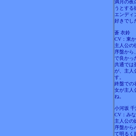
満月の夜
うとする
エンディ
好きでし
蒼 衣鈴
CV：東
主人公の
序盤から
で良かっ
共通では
が、主人
す。
終盤での
女が主人
ね。
小河坂 千
CV：み
主人公の
序盤から
て明るく