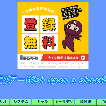
[PR] この広告は3ヶ月以上更新がないため表示されています。
ホームページを更新後24時間以内に表示されなくなります。
リオ
システム
キャラ
キャラデザ
音関連