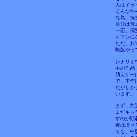
人はイラ
そんな性
な為、挫
自分は普
一応、個
もマシに
ただ、共
験版やっ
シナリオ
手の作品
萌えゲー
で、本作
だがしか
います。
まず、共
まだキャ
すのが顕
後は淡々
でも、中