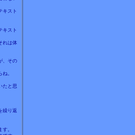
テキスト
テキスト
それは体
が、その
らね。
いたと思
を繰り返
ます。