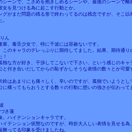
のシーンで、こさめを抱きしめるシーンや、最後のシーンで離
彼女を見つける為に起こす行動とか。
ングがまだ問題の残る形で終わってるのは残念ですが、そこ以
た。
かりん
後輩。毒舌少女で、特に千波には容赦ないです。
、このキャラのデレっぷりに期待してました。結果、期待通り
た！
孤独な方が好き、干渉してこないで下さい、という感じのキャ
公と付き合いだしてからの恥ずかしそうな表情の数々とか可愛
衣鈴はあまりにも痛々しく、辛いのですが、孤独でいようとし
公に構ってもらおうとする数々の行動に想いの強さが伝わって
波
なづき蓮
妹。ハイテンションキャラです。
ハイテンション状態なのですが、時折大人しい表情を見せる為
振舞ってる印象を受けましたね。