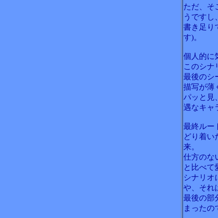
ただ、そ
うですし
書き足り
す)。
個人的に
このシナ
最後のシ
描写が薄
パッと見
遇なキャ
最終ルー
どり着い
来。
仕方のな
と比べて
シナリオ
や、それ
最後の部
まったの