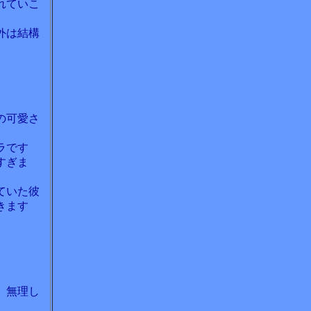
れていこ
外は結構
の可愛さ
ラです
すぎま
ていた彼
きます
、無理し