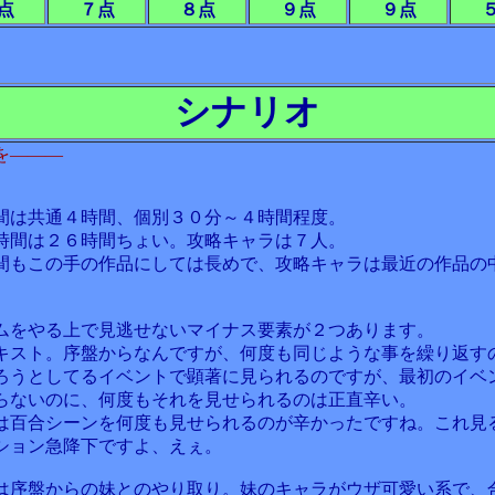
点
７点
８点
９点
９点
シナリオ
を―――
間は共通４時間、個別３０分～４時間程度。
時間は２６時間ちょい。攻略キャラは７人。
間もこの手の作品にしては長めで、攻略キャラは最近の作品の
ムをやる上で見逃せないマイナス要素が２つあります。
キスト。序盤からなんですが、何度も同じような事を繰り返す
ろうとしてるイベントで顕著に見られるのですが、最初のイベ
らないのに、何度もそれを見せられるのは正直辛い。
は百合シーンを何度も見せられるのが辛かったですね。これ見
ション急降下ですよ、えぇ。
は序盤からの妹とのやり取り。妹のキャラがウザ可愛い系で、