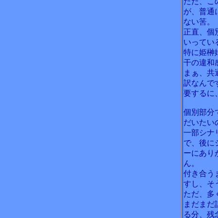
ただ、こ
が、普通
ない筈。
正直、個
いってい
特に姫榊
干の違和
まぁ、共
訳なんで
要するに
個別部分
だいたい
一部シナ
で、後に
ーにあり
ん。
付き合う
すし、そ
ただ、多
まだまだ
る分、残