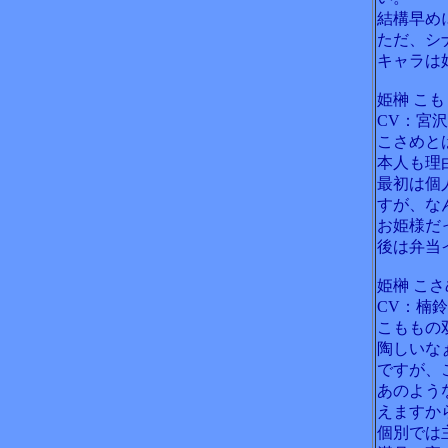
結構早め
ただ、シ
キャラは
姫榊 こも
CV：宮
こさめと
本人も理
最初は個
すが、な
お姫様だ
後は弁当
姫榊 こさ
CV：楠
こももの
陶しいな
ですが、
あのよう
えますか
個別では