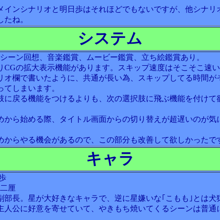
メインシナリオと明日歩はそれほどでもないですが、他シナリ
したね。
システム
、シーン回想、音楽鑑賞、ムービー鑑賞、立ち絵鑑賞あり。
りCGの拡大表示機能があります。スキップ速度はそこそこ速
リオ欄で書いたように、共通が長い為、スキップしてる時間が
ってしまいます。
肢に戻る機能をつけるよりも、次の選択肢に飛ぶ機能を付けて
。
めから始める際、タイトル画面からの切り替えが超遅いのが気
めからやる機会があるので、この部分も改善して欲しかったで
キャラ
歩
本二厘
副部長。星が大好きなキャラで、逆に星嫌いな｢こもも｣とは犬
主人公に好意を寄せていて、やきもち焼いてくるシーンは普通