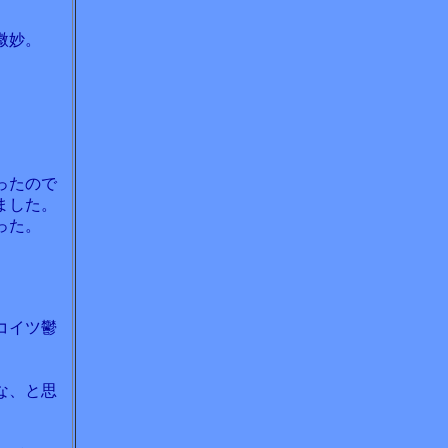
微妙。
ったので
ました。
った。
コイツ鬱
な、と思