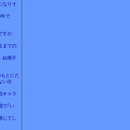
になりそ
0年で
ですが、
るまでの
、結構不
のもとにた
ない出
他キャラ
開で｢い
感じてし