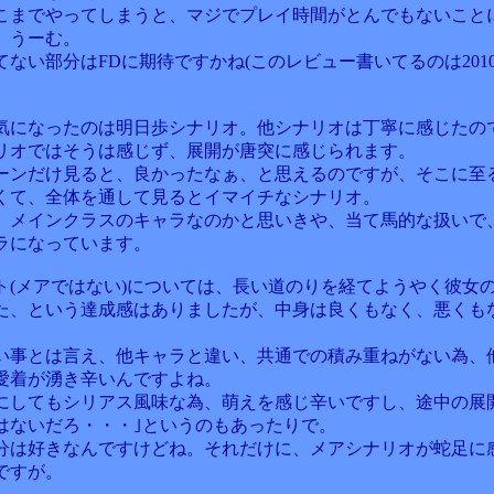
こまでやってしまうと、マジでプレイ時間がとんでもないこと
、うーむ。
てない部分はFDに期待ですかね(このレビュー書いてるのは201
気になったのは明日歩シナリオ。他シナリオは丁寧に感じたの
リオではそうは感じず、展開が唐突に感じられます。
ーンだけ見ると、良かったなぁ、と思えるのですが、そこに至
くて、全体を通して見るとイマイチなシナリオ。
、メインクラスのキャラなのかと思いきや、当て馬的な扱いで
ラになっています。
ト(メアではない)については、長い道のりを経てようやく彼女
た、という達成感はありましたが、中身は良くもなく、悪くも
い事とは言え、他キャラと違い、共通での積み重ねがない為、
愛着が湧き辛いんですよね。
にしてもシリアス風味な為、萌えを感じ辛いですし、途中の展
はないだろ・・・｣というのもあったりで。
分は好きなんですけどね。それだけに、メアシナリオが蛇足に
ですが。