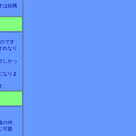
オは結構
いのです
それなり
欲しかっ
になりま
す。
猿の仲。
に可愛