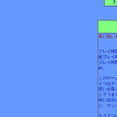
７
星に願い
プレイ時
総プレイ
プレイ時
め。
このゲー
１つはテ
笑いを取
してつま
特に自分
に、テン
もう１つ