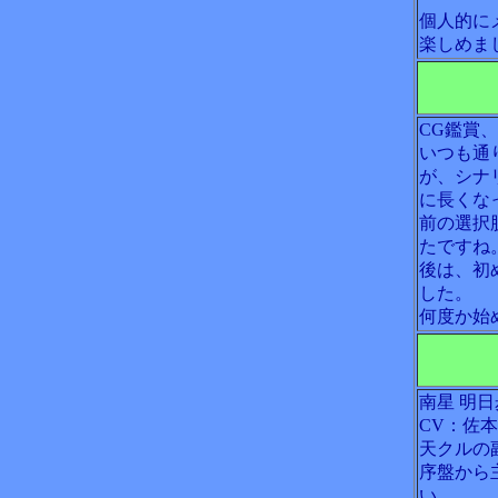
個人的に
楽しめま
CG鑑賞
いつも通
が、シナ
に長くな
前の選択
たですね
後は、初
した。
何度か始
南星 明日
CV：佐
天クルの
序盤から
い。