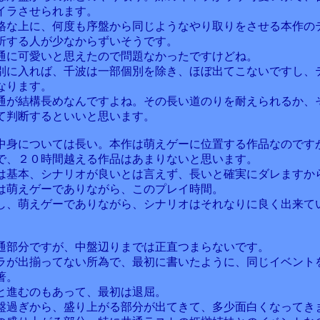
イラさせられます。
格な上に、何度も序盤から同じようなやり取りをさせる本作の
折する人が少なからずいそうです。
通に可愛いと思えたので問題なかったですけどね。
別に入れば、千波は一部個別を除き、ほぼ出てこないですし、
なります。
通が結構長めなんですよね。その長い道のりを耐えられるか、
て判断するといいと思います。
中身については長い。本作は萌えゲーに位置する作品なのです
で、２０時間越える作品はあまりないと思います。
は基本、シナリオが良いとは言えず、長いと確実にダレますか
は萌えゲーでありながら、このプレイ時間。
し、萌えゲーでありながら、シナリオはそれなりに良く出来て
通部分ですが、中盤辺りまでは正直つまらないです。
ラが出揃ってない所為で、最初に書いたように、同じイベント
著。
と進むのもあって、最初は退屈。
盤過ぎから、盛り上がる部分が出てきて、多少面白くなってき