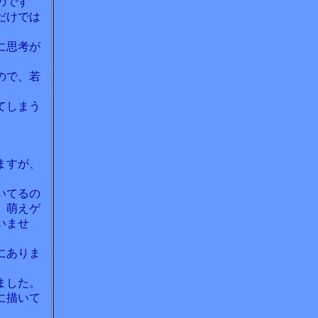
のです
だけでは
に思考が
ので、若
てしまう
ますが、
いてるの
、萌えゲ
いませ
にありま
ました。
に描いて