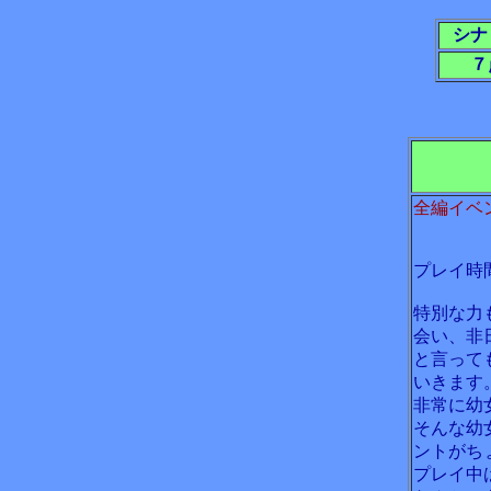
シナ
７
全編イベ
プレイ時
特別な力
会い、非
と言って
いきます
非常に幼
そんな幼
ントがち
プレイ中