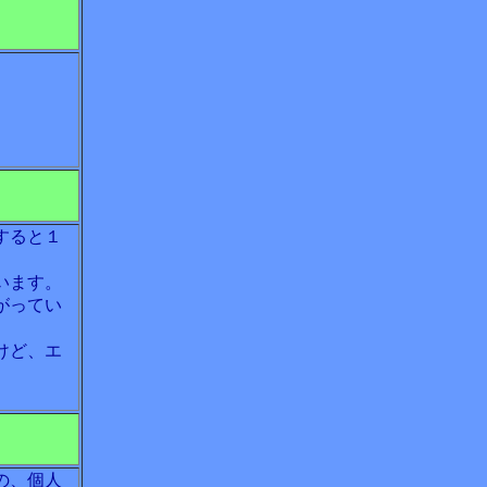
すると１
います。
がってい
けど、エ
の、個人