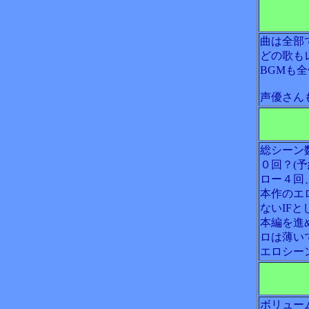
曲は全部
どの歌も
BGMも
声優さん
総シーン
０回？(
ロー４回
本作のエ
ないIF
本編を進
ロは薄い
エロシー
ボリュー