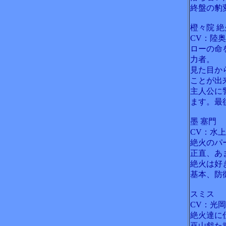
終盤の豹
橙々院 絶
CV：陸
ローの命
力者。
見た目か
ことが出
主人公に
ます。最
墨 塞門
CV：水
絶火のパ
正直、あ
絶火は好
基本、防
スミス
CV：光
絶火達に
巫山戯た