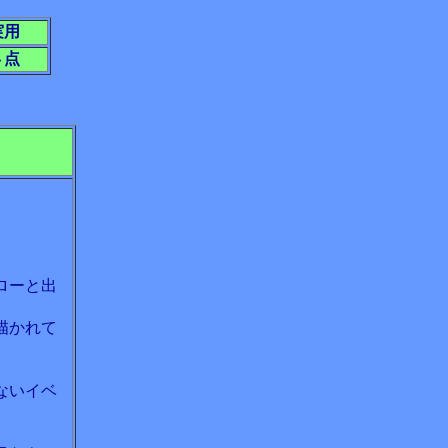
実用
４点
ローと出
描かれて
。
ないイベ