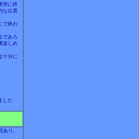
唐突に終
的な位置
こで終わ
るであろ
構楽しめ
は十分に
ました
想あり。