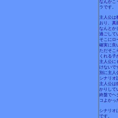
なんかこ
ラです。
主人公は
おり、真
なんとか
過ごして
そこにロ
確実に良
ただそこ
くれる子
主人公に
けないで
別に主人
シナリオ
主人公は
かりして
終盤でヘ
コよかっ
シナリオ
です。