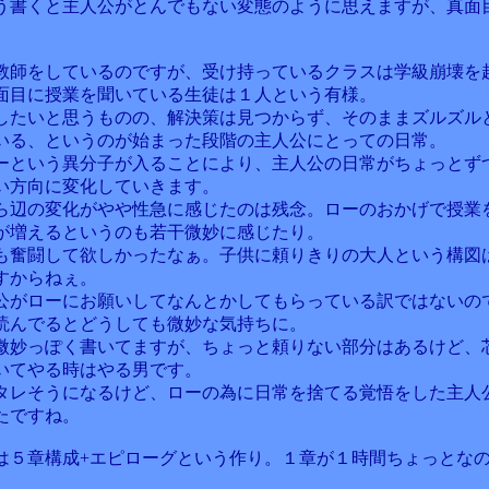
う書くと主人公がとんでもない変態のように思えますが、真面
教師をしているのですが、受け持っているクラスは学級崩壊を
面目に授業を聞いている生徒は１人という有様。
したいと思うものの、解決策は見つからず、そのままズルズル
いる、というのが始まった段階の主人公にとっての日常。
ーという異分子が入ることにより、主人公の日常がちょっとず
い方向に変化していきます。
ら辺の変化がやや性急に感じたのは残念。ローのおかげで授業
が増えるというのも若干微妙に感じたり。
も奮闘して欲しかったなぁ。子供に頼りきりの大人という構図
すからねぇ。
公がローにお願いしてなんとかしてもらっている訳ではないの
読んでるとどうしても微妙な気持ちに。
微妙っぽく書いてますが、ちょっと頼りない部分はあるけど、
いてやる時はやる男です。
タレそうになるけど、ローの為に日常を捨てる覚悟をした主人
たですね。
は５章構成+エピローグという作り。１章が１時間ちょっとな