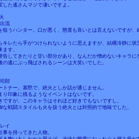
変した遙さんマジで凄いですよ。
火
奥出流
を狙うハンター。口が悪く、態度も良いとは言えないですが、
らキレたら手がつけられないように思えますが、結構冷静に状
来ます。
警告してきたりと甘い部分があり、なんだか憎めないキャラに
後の遙にぶっ飛ばされるシーンは大笑いでした。
上司郎
ートナー。寡黙で、絶火としか話が通じません。
まり印象に残るようなイベントはないです。
きですが、このキャラはそれほど好きでもないですし。
御な戦闘スタイルも火を扱う絶火とは対照的で地味でした。
岡レイ
仕事を持ってきた人物。
振る舞いをしたかと思えば、冷淡な態度になったりと掴み所が