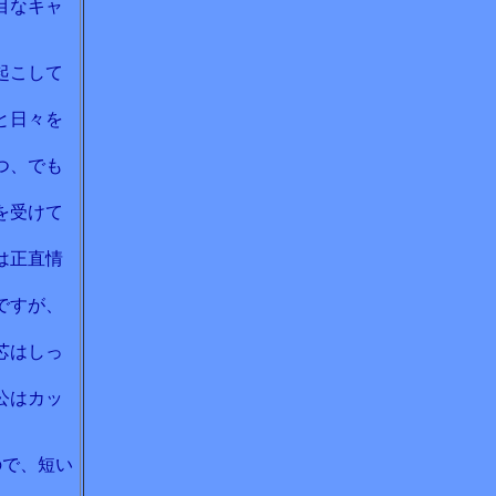
目なキャ
起こして
と日々を
つ、でも
を受けて
は正直情
ですが、
芯はしっ
公はカッ
ので、短い