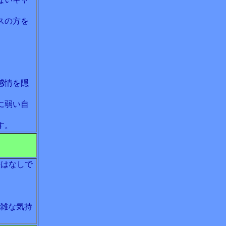
スの方を
感情を隠
に弱い自
す。
絵はなしで
複雑な気持