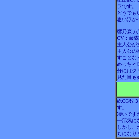
ラです。
どうでも
思い浮か
響乃森 八
CV：藤
主人公が
主人公の
すことな
めっちゃ
分にはク
見た目も
総CG数
す。
凄いです
一部気に
しかし、
ちになり