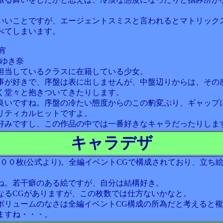
いいことですが、エージェントスミスと言われるとマトリック
べてしまいます。
宵
森ゆき奈
担当しているクラスに在籍している少女。
事が好きで、序盤は表に出しませんが、中盤辺りからは、その
く堂々と抱きついてきたりします。
良いですね。序盤の冷たい態度からのこの豹変ぶり、ギャップ
リティカルヒットですよ。
好みですし、この作品の中では一番好きなキャラだったりしま
キャラデザ
３００枚(公式より)。全編イベントCGで構成されており、立ち
ね。若干癖のある絵ですが、自分は結構好き。
なるCGがありますが、この枚数では仕方ないかなと。
ボリュームのなさは全編イベントCG構成の所為だと考えると
ますね・・・。