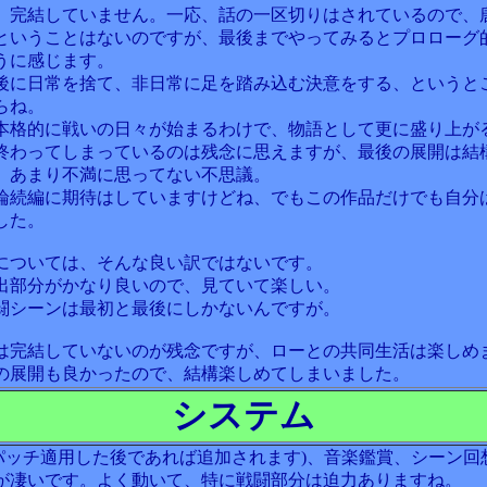
、完結していません。一応、話の一区切りはされているので、
ということはないのですが、最後までやってみるとプロローグ
うに感じます。
後に日常を捨て、非日常に足を踏み込む決意をする、というと
らね。
本格的に戦いの日々が始まるわけで、物語として更に盛り上が
終わってしまっているのは残念に思えますが、最後の展開は結
、あまり不満に思ってない不思議。
論続編に期待はしていますけどね、でもこの作品だけでも自分
した。
については、そんな良い訳ではないです。
出部分がかなり良いので、見ていて楽しい。
闘シーンは最初と最後にしかないんですが。
は完結していないのが残念ですが、ローとの共同生活は楽しめ
の展開も良かったので、結構楽しめてしまいました。
システム
(パッチ適用した後であれば追加されます)、音楽鑑賞、シーン回
が凄いです。よく動いて、特に戦闘部分は迫力ありますね。