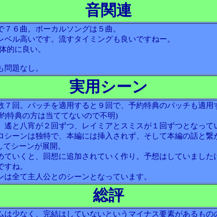
音関連
で７６曲。ボーカルソングは５曲。
レベル高いです。流すタイミングも良いですねー。
全体的に良い。
も問題なし。
実用シーン
数７回。パッチを適用すると９回で、予約特典のパッチも適用
予約特典の方は当ててないので不明)
、遙と八宵が２回ずつ、レイミアとスミスが１回ずつとなって
ロシーンは独特で、本編には挿入されず、そして本編の話と繋
としてシーンが展開。
めていくと、回想に追加されていく作り。予想はしていました
ですね。
ンは全て主人公とのシーンとなっています。
総評
ムは少なく、完結はしていないというマイナス要素があるもの