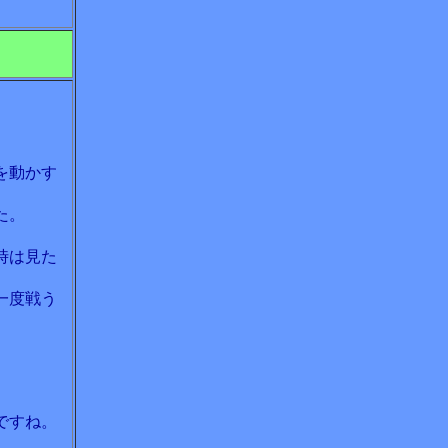
。
を動かす
た。
時は見た
一度戦う
ですね。