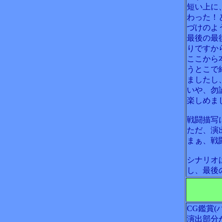
短い上に
わった！
づけのよ
最後の最
りですか
ここから
うとこで
ましたし
いや、勿
楽しめま
戦闘描写
ただ、演
まぁ、戦
シナリオ
し、最後
CG鑑賞
演出部分