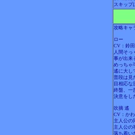
スキップ
攻略キャ
ロー
CV：鈴
人間そっ
事が出来
めっちゃ
遙に大し
普段は見
目相応な
終盤、一
決意をし
吹摘 遙
CV：か
主人公の
主人公の
落ち着い