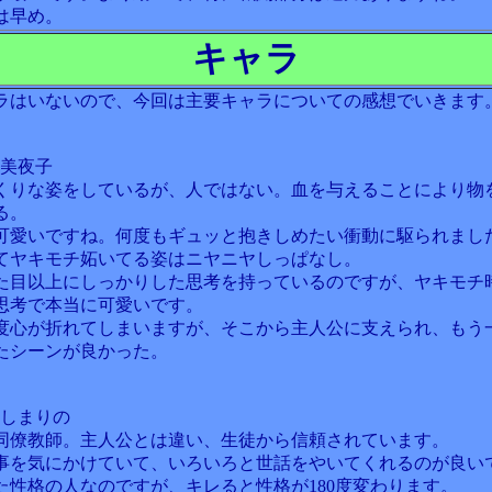
は早め。
キャラ
ラはいないので、今回は主要キャラについての感想でいきます
田美夜子
くりな姿をしているが、人ではない。血を与えることにより物
る。
可愛いですね。何度もギュッと抱きしめたい衝動に駆られまし
てヤキモチ妬いてる姿はニヤニヤしっぱなし。
た目以上にしっかりした思考を持っているのですが、ヤキモチ
思考で本当に可愛いです。
度心が折れてしまいますが、そこから主人公に支えられ、もう
たシーンが良かった。
わしまりの
同僚教師。主人公とは違い、生徒から信頼されています。
事を気にかけていて、いろいろと世話をやいてくれるのが良い
た性格の人なのですが、キレると性格が180度変わります。