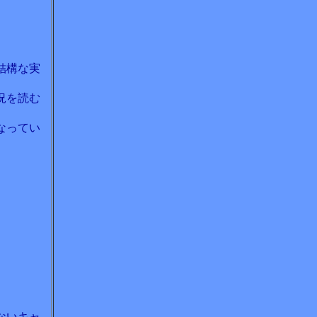
結構な実
況を読む
なってい
ないキャ