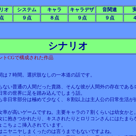
リオ
システム
キャラ
キャラデザ
音関連
点
９点
８点
９点
９点
シナリオ
ントCGで構成された作品
間は７時間。選択肢なしの一本道の話です。
もない普通の人間だった貴路、そんな彼が人間外の存在である
日常の世界に足を踏み込んでしまう話。
も非日常部分は極めて少なく、８割以上は主人公の日常生活が
。
女率が高いゲームですね。主要キャラの７割くらいは幼女かと
女に抱きつかれたり、キスされたりとロリコンさんにはたまら
ょこちょこ挿入されています。
はニヤニヤしまくったのは言うまでもないですよね。