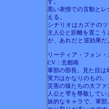
す。
黒い表情での言動とレ
える。
シナリオはカズナのツ
主人公と距離を置こう
が、あれだと逆効果だよ
リーティア・フォン・
CV：北都南
軍部の部長。見た目は
実力はかなりのもの。
災害の猿たちの大ファ
人公と雫を尊敬してい
妹的なキャラで、軍部