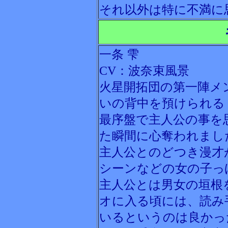
それ以外は特に不満に
一条 雫
CV：波奈束風景
火星開拓団の第一陣メ
いの背中を預けられる
最序盤で主人公の事を
た瞬間に心奪われまし
主人公とのどつき漫才
シーンなどの女の子っ
主人公とは男女の垣根
オに入る頃には、読み
いるというのは良かっ