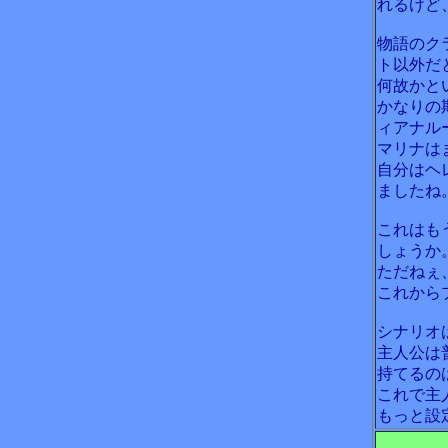
れるけど
物語のク
ト以外だ
何故かと
かなりの
ィアナル
マリナは
自分はヘ
ましたね
これはも
しょうか
ただねぇ
これから
シナリオ
主人公は
持てるの
これで主
もっと設