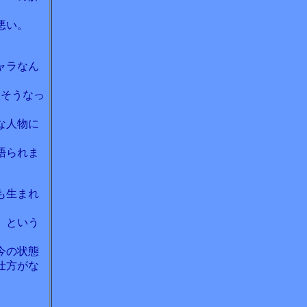
悪い。
。
ャラなん
故そうなっ
な人物に
語られま
も生まれ
、という
今の状態
仕方がな