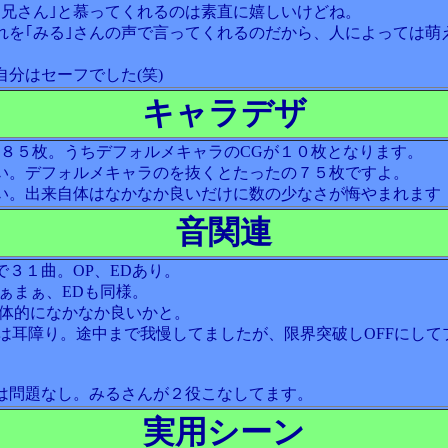
お兄さん｣と慕ってくれるのは素直に嬉しいけどね。
れを｢みる｣さんの声で言ってくれるのだから、人によっては萌
。
自分はセーフでした(笑)
キャラデザ
数８５枚。うちデフォルメキャラのCGが１０枚となります。
い。デフォルメキャラのを抜くとたったの７５枚ですよ。
い。出来自体はなかなか良いだけに数の少なさが悔やまれます
音関連
で３１曲。OP、EDあり。
まぁまぁ、EDも同様。
全体的になかなか良いかと。
Eは耳障り。途中まで我慢してましたが、限界突破しOFFにして
。
は問題なし。みるさんが２役こなしてます。
実用シーン