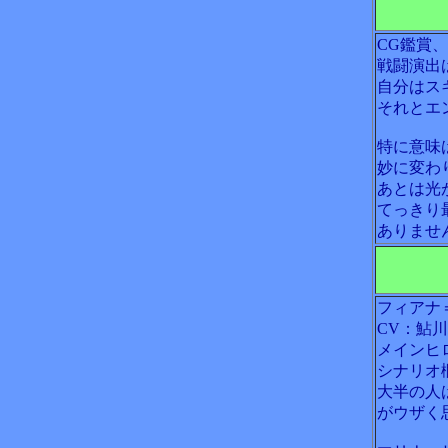
CG鑑賞
戦闘演出
自分はス
それとエ
特に意味
妙に変わ
あとは光
てっきり
ありませ
フィアナ
CV：鮎
メインヒ
シナリオ
大半の人
がウザく