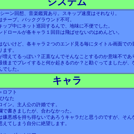
システム
、シーン回想、音楽鑑賞あり。スキップ速度はそれなり。
はチープ。バックグラウンド不可。
キップ中にネット巡回するんで、地味に不便でした。
ンドロールが各キャラ１回目は飛ばせないのはめんどい。
はないけど、各キャラ２つのエンド見る毎にタイトル画面での
ります。
が増えてるっぽい？正直なんでそんなことするのか意味不であ
最後までプレイすると何か起きるのか？と勘ぐってましたが、
んでした。
キャラ
＝ロフト
川ひなた
ロイン。主人公の許婚です。
欄で書きましたが、合わなかった。
は嫌悪感を持ち得ないであろうキャラだと思うのですが、そん
思えてしまう自分に絶望します。