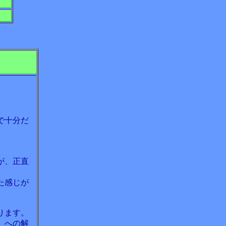
で十分だ
が、正直
た感じが
ります。
、への解