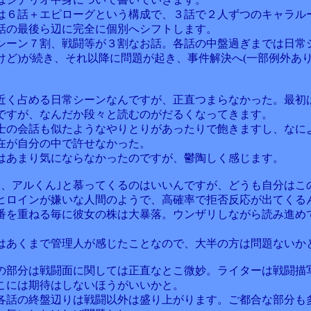
は６話＋エピローグという構成で、３話で２人ずつのキャラル
話の最後ら辺に完全に個別へシフトします。
シーン７割、戦闘等が３割なお話。各話の中盤過ぎまでは日常シ
けど)が続き、それ以降に問題が起き、事件解決へ(一部例外あり
近く占める日常シーンなんですが、正直つまらなかった。最初
ですが、なんだか段々と読むのがだるくなってきます。
士の会話も似たようなやりとりがあったりで飽きますし、なに
在が自分の中で許せなかった。
はあまり気にならなかったのですが、鬱陶しく感じます。
ん、アルくん｣と慕ってくるのはいいんですが、どうも自分はこ
ヒロインが嫌いな人間のようで、高確率で拒否反応が出てくる
番を重ねる毎に彼女の株は大暴落。ウンザリしながら読み進め
はあくまで管理人が感じたことなので、大半の方は問題ないか
の部分は戦闘面に関しては正直なとこ微妙。ライターは戦闘描
こには期待はしないほうがいいかと。
各話の終盤辺りは戦闘以外は盛り上がります。ご都合な部分も