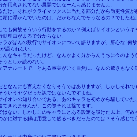
分が用意されてない展開ではなーんも感じませんよ。
るだけ。それがクライマックスに当たる部分だから尚更性質が
に頭に浮かんでいたのは、だからなんでそうなるの？でしたね
しても何故そういう行動をするのか？例えばサイオンというキ
行動理由がまるで分からない。
ャラがほんの数行でサイオンについて語りますが、肝心な｢何
｣が語られない。
こんなキャラだったけど、なんかよく分からんうちに今のよう
そうとしか読めない。
ィアナルートで、とある事実がごく自然に、なんの驚きもなく
だとなんにも言えなくなりそうではありますが、しかしそれで
そういうヤツだった訳ではないんですよね。
サイオンの知り合いである、あのキャラを初めから騙していた
捨てきれませんが、この際それは捨てます。
ではない、しかしこのキャラにとある設定を設けた以上、何故
のかに対する解は用意して然るべきだったのでは？そう感じて
はシナリオ中身について書いていきます。