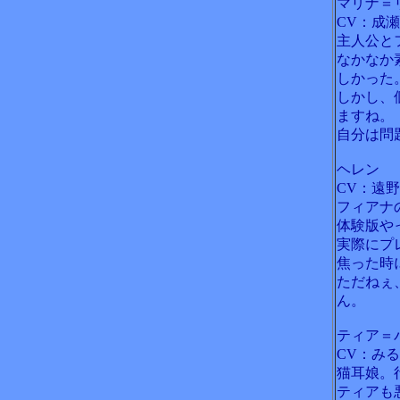
マリナ＝
CV：成
主人公と
なかなか
しかった
しかし、
ますね。
自分は問
ヘレン
CV：遠
フィアナ
体験版や
実際にプ
焦った時
ただねぇ
ん。
ティア＝
CV：みる
猫耳娘。
ティアも