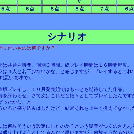
ザ
５点
６点
６点
８点
７点
６点
シナリオ
守りたいものは何ですか？
間は共通４時間、個別３時間。総プレイ時間は１６時間程度。
ラは４人と若干少ないかな、と感じますが、プレイするとこれ
す(悪い意味で)。
験版プレイし、１０月発売組ではもっとも期待してた作品。
海を終わらせ、さて次はこれだと嬉々としてプレイしたんです
だったかな、と。
ろいろと盛り込みはしたけど、結局それを上手く扱えてなかっ
には何故そういう設定にしたのか？という疑問がつくのさえあ
は盛り上げようとしてるんだと思いますが、何故そうなるのか