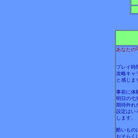
あなたの
プレイ時
攻略キャ
と感じま
事前に体
明日の七
期待外れ
設定はい
します。
酷いもの
おそらく