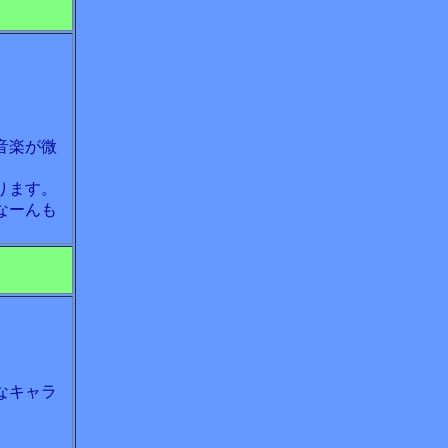
音楽が微
ります。
なーんも
なキャラ