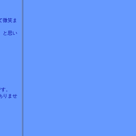
て微笑ま
、と思い
です。
ありませ