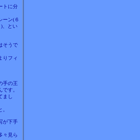
ートに分
ーン(６
)、とい
はそうで
よりフィ
の手の王
んです。
てまし
と。
写が下手
多々見ら