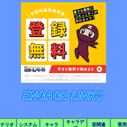
[PR] この広告は3ヶ月以上更新がないため表示されています。
ホームページを更新後24時間以内に表示されなくなります。
キャラデ
シナリオ
システム
キャラ
音関連
実用