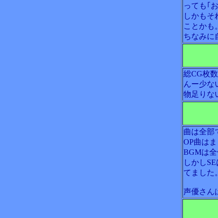
っても｢
しかもそ
ことかも
ちなみに
総CG枚
んー少な
物足りな
曲は全部
OP曲は
BGMは
しかしS
てました
声優さん