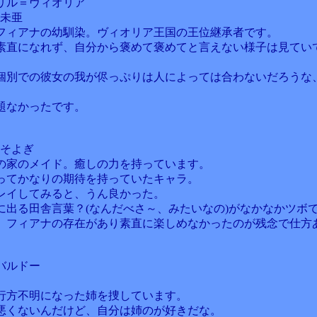
リル＝ヴィオリア
瀬未亜
フィアナの幼馴染。ヴィオリア王国の王位継承者です。
素直になれず、自分から褒めて褒めてと言えない様子は見てい
。
個別での彼女の我が侭っぷりは人によっては合わないだろうな
題なかったです。
野そよぎ
の家のメイド。癒しの力を持っています。
ってかなりの期待を持っていたキャラ。
レイしてみると、うん良かった。
に出る田舎言葉？(なんだべさ～、みたいなの)がなかなかツボ
、フィアナの存在があり素直に楽しめなかったのが残念で仕方
バルドー
行方不明になった姉を捜しています。
悪くないんだけど、自分は姉のが好きだな。