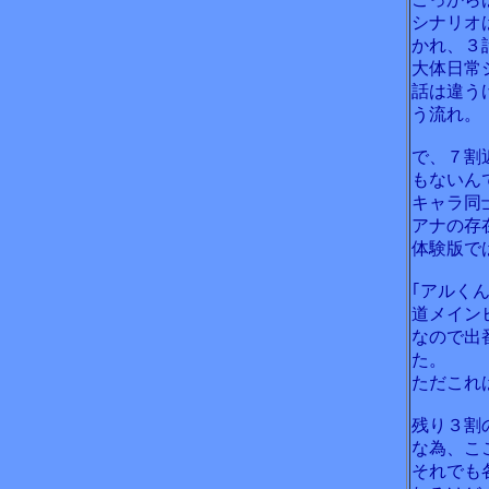
シナリオ
かれ、３
大体日常
話は違う
う流れ。
で、７割
もないん
キャラ同
アナの存
体験版で
｢アルく
道メイン
なので出
た。
ただこれ
残り３割
な為、こ
それでも