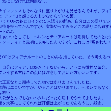
、気にしなければ問題なし。
ライマックスもそれなりに盛り上がりを見せるんですが、フィ
と｢アレ？｣と感じる方も少なからずいる筈。
いうとOPの各ヒロインの１人語りの所為。自分はこの語りでシ
期待を持ってたんですが、実際やってみるとこの語りに合致す
ートのみ。
まぁいいとしても、ヘレンとティアルートは期待してたのとは
レン→ティアと最初に攻略したんですが、これには｢騙された！
。
うOPはフィアナルートのことのみを指していた、そう考えるべ
。
、自分はフィアナは好きじゃないから、どうにも微妙な気分。
プレイする方はこの点には注意しておいた方がいいです。
は正直なとこ期待してた物ではありませんでしたね。
普段はエロいですが、やることはやりますし、へタレでもなく
は救い。
人公がとんでもないへタレだったら途中でやめてましたよ。
定を大事にしてくれれば評価は上がったであろうに、残念。