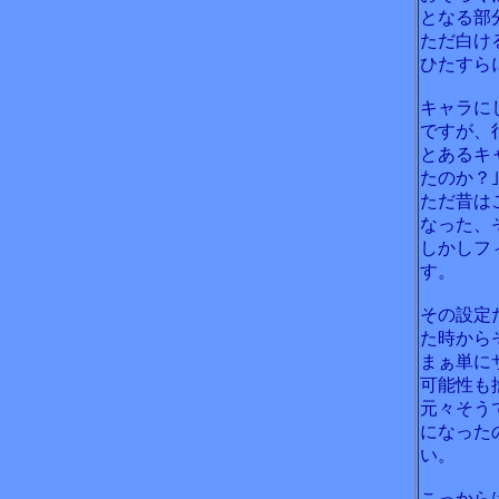
となる部
ただ白け
ひたすら
キャラに
ですが、
とあるキ
たのか？
ただ昔は
なった、
しかしフ
す。
その設定
た時から
まぁ単に
可能性も
元々そう
になった
い。
こっから