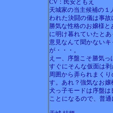
CV：民安ともえ
天城家の当主候補の１
われた決闘の儀は事故
勝気な性格のお嬢様と
に明け暮れていたとあ
意見なんて聞かないキ
が・・・。
えー、序盤こそ勝気っ
すぐにそんな仮面は剥
周囲から弄られまくり
す。あれ？強気なお嬢
犬っ子モードは序盤は
ことになるので、普通