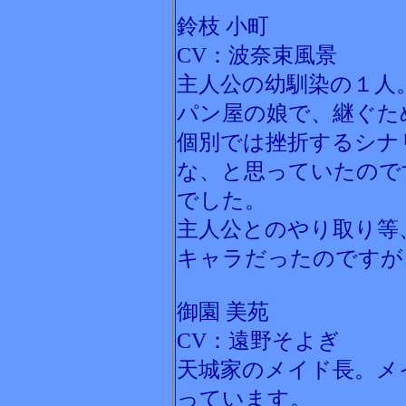
鈴枝 小町
CV：波奈束風景
主人公の幼馴染の１人
パン屋の娘で、継ぐた
個別では挫折するシナ
な、と思っていたので
でした。
主人公とのやり取り等
キャラだったのですが
御園 美苑
CV：遠野そよぎ
天城家のメイド長。メ
っています。