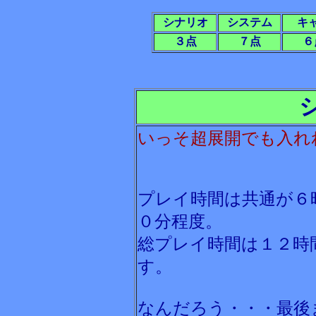
シナリオ
システム
キ
３点
７点
６
いっそ超展開でも入れ
プレイ時間は共通が６
０分程度。
総プレイ時間は１２時
す。
なんだろう・・・最後