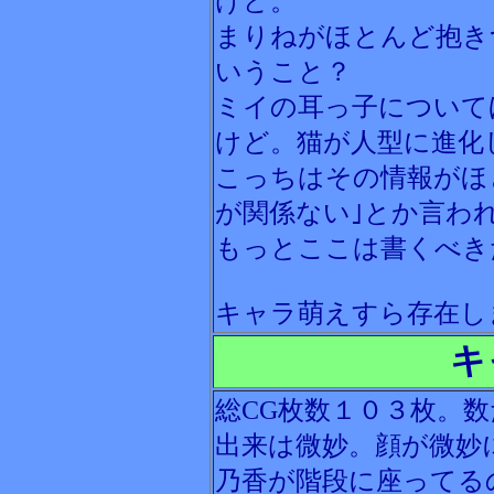
けど。
まりねがほとんど抱き
いうこと？
ミイの耳っ子について
けど。猫が人型に進化
こっちはその情報がほ
が関係ない｣とか言わ
もっとここは書くべき
キャラ萌えすら存在し
キ
総CG枚数１０３枚。
出来は微妙。顔が微妙
乃香が階段に座ってる