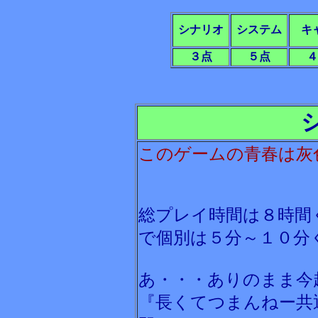
シナリオ
システム
キ
３点
５点
４
このゲームの青春は灰
総プレイ時間は８時間
で個別は５分～１０分
あ・・・ありのまま今
『長くてつまんねー共