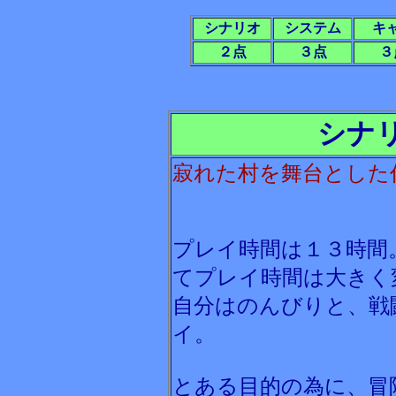
シナリオ
システム
キ
２点
３点
３
シナ
寂れた村を舞台とした
プレイ時間は１３時間
てプレイ時間は大きく
自分はのんびりと、戦
イ。
とある目的の為に、冒