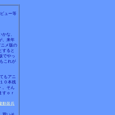
ビュー等
いかな、
が、来年
アニメ版の
とすると
版でやっ
もこれが
てもアニ
１０本残
・。そん
ますｏｒ
魔動装兵
、買いそ