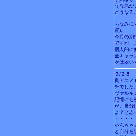
うな気が
どうなる
ちなみに
置)。
今月の期
ですが、
個人的に
全キャラ
次は翠い
９/２８
夏アニメ
チでした
ヴァルキ
記憶にも
が、自分
よ？と思
・・・・
ゃんｗｗ
と自分を