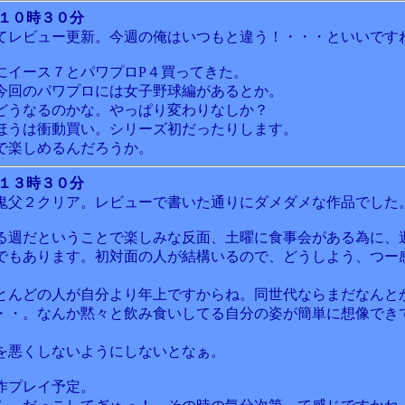
 １０時３０分
てレビュー更新。今週の俺はいつもと違う！・・・といいです
にイース７とパワプロP４買ってきた。
今回のパワプロには女子野球編があるとか。
どうなるのかな。やっぱり変わりなしか？
ほうは衝動買い。シリーズ初だったりします。
で楽しめるんだろうか。
 １３時３０分
鬼父２クリア。レビューで書いた通りにダメダメな作品でした
る週だということで楽しみな反面、土曜に食事会がある為に、
でもあります。初対面の人が結構いるので、どうしよう、つー
とんどの人が自分より年上ですからね。同世代ならまだなんと
・・。なんか黙々と飲み食いしてる自分の姿が簡単に想像でき
を悪くしないようにしないとなぁ。
作プレイ予定。