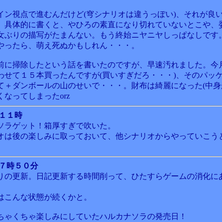
イン視点で進むんだけど(穹シナリオは違うっぽい)、それが良
。具体的に書くと、やひろの素直になり切れていないとこや、
女ぶりの描写がたまんない。もう終始ニヤニヤしっぱなしです
やったら、萌え死ぬかもしれん・・・。
前に掃除したという話を書いたのですが、早速汚れました。今
わせて１５本買ったんですが(買いすぎだろ・・・)、そのパッ
て＋ダンボールの山のせいで・・・。財布は綺麗になった(中身がo
なってしまったorz
 １１時
ソラゲット！箱厚すぎで吹いた。
オは後の楽しみに取っておいて、他シナリオからやっていこう
 ７時５０分
りの更新。日記更新する時間削って、ひたすらゲームの消化に
はこんな状態が続くかと。
ちゃくちゃ楽しみにしていたハルカナソラの発売日！