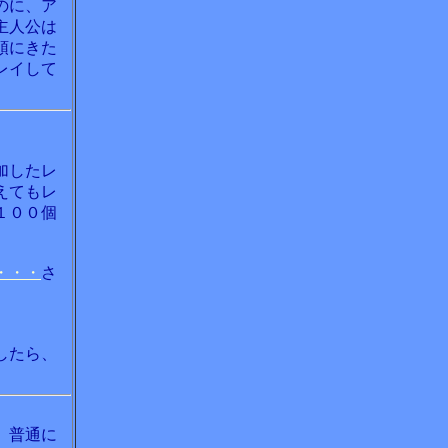
のに、ア
主人公は
頭にきた
レイして
加したレ
えてもレ
１００個
・・・
さ
したら、
、普通に