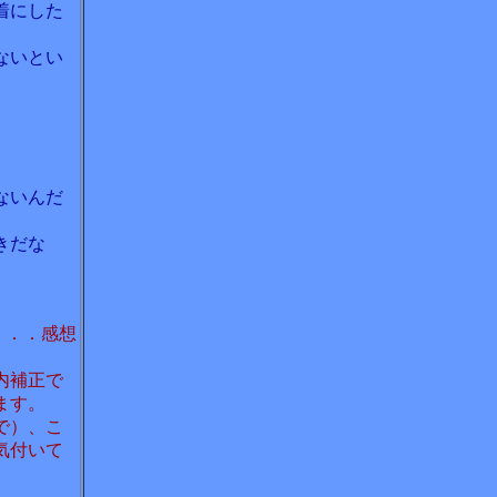
着にした
ないとい
ないんだ
きだな
．．．感想
内補正で
ます。
で）、こ
気付いて