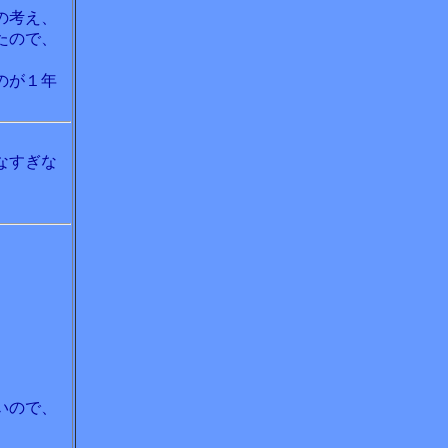
の考え、
たので、
のが１年
なすぎな
いので、