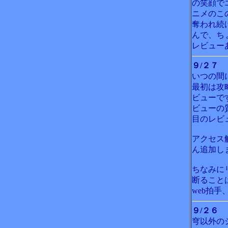
の笑顔で
ニメのこ
奪われ続
んで、ち
レビュー
９/２７
いつの間
最初は攻
ビューで
ビューの
目のレビ
アクセス
ん追加し
ちなみに
断ること
web拍手
９/２６
穹以外の