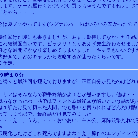
します。ゲーム屋行くとついつい買っちゃうんですよねぇ。さ
ことやら・・・。
今は夏ノ雨やってます(シグナルハートはいろいろ辛かったので
待作挙げた時にも書きましたが、あまり期待してなかった作品
これ結構面白いです。ビックリ！とりあえず先生終わらせまし
好きな展開でかなり楽しめてしまいました。キャラもいいです
大好きで、どのキャラから攻略するか迷ったくらいです。
く予定。
 ９時１０分
も続々と最終回を迎えておりますが、正直自分が見たのはどれ
。
ュリアはそんなんで戦争終結かよ！とか思いますし。他は・・
残らなかったわ。巷ではファントム最終回が酷いという話があ
は１話だけ見て切った人間。でも酷いと言われればどんだけ酷
ってしまう訳で、最終話だけ見てみました。
・・・えー、うん、・・・おいおい、主人公、麻酔銃撃たれて
ｗ
誤魔化したけどこれ死んでますよね？え？原作のエンディング