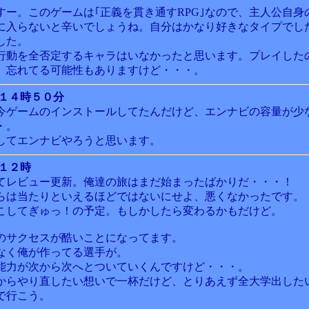
すー。このゲームは｢正義を貫き通すRPG｣なので、主人公自身
に入らないと辛いでしょうね。自分はかなり好きなタイプでし
した。
行動を全否定するキャラはいなかったと思います。プレイした
、忘れてる可能性もありますけど・・・。
 １４時５０分
今ゲームのインストールしてたんだけど、エンナビの容量が少
・。
してエンナビやろうと思います。
 １２時
てレビュー更新。俺達の旅はまだ始まったばかりだ・・・！
らは当たりといえるほどではないにせよ、悪くなかったです。
こしてぎゅっ！の予定。もしかしたら変わるかもだけど。
のサクセスが酷いことになってます。
なく俺が作ってる選手が。
能力が次から次へとついていくんですけど・・・。
からやり直したい想いで一杯だけど、とりあえず全大学出した
で行こう。