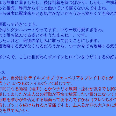
ルも無事に着ましたし、後は到着を待つばかり。しかし、午前
っと後悔。昨日からずっと働いていて寝てないんですよね。
たら確実に配達来たとき気付かないだろうから寝たくても寝れ
。
頑張って起きてよう。
今はシグナルハートやってます。いやー瑛可愛すぎるわ。
れて落ち込んでる姿とかもうたまんねー、です。
したいけど、最後の楽しみに取っておくことにします。
渚攻略する気がなくなるだろうから。つーか今でも攻略する気
ざいんで。ここは相変わらずメインヒロインをウザくするの好
レス
ちわ、自分は今 テイルズ オブ ヴェスペリアをプレイ中ですが
言うと ,いつものテイルズって感じです。
仲間になる過程（理由）とかシナリオ展開・流れが強引でも脳
慢してましたが主人公の行動が不快で放棄したい気分になって
行動を誰かが全否定する場面ってあるんですかね（フレン以外
良しゴッコを続けられると苦痛ですよ、主人公が罪の大きさに
姿を見てみたい。