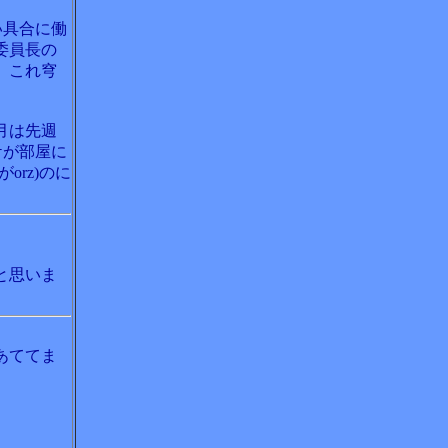
い具合に働
委員長の
。これ穹
月は先週
ケが部屋に
rz)のに
と思いま
あててま