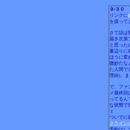
９/３０
リンクに
h
を扱って
さて話は
届き次第
と思った
夏辺りに
ほうに変
微妙だな
た人間で
理由)。
で、ファ
メ最終回
ってるん
な状態で
ｚ
ついでに
クライン
予約はし