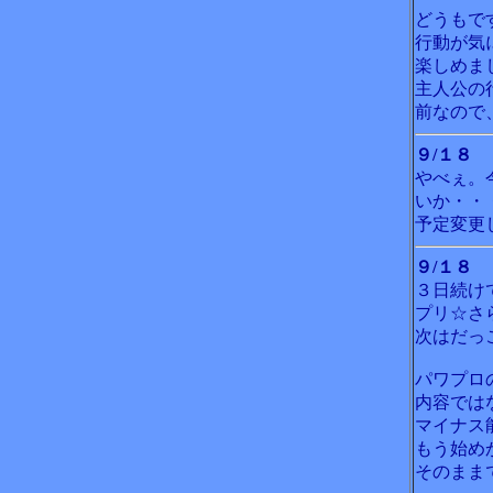
どうもで
行動が気
楽しめま
主人公の
前なので
９/１８
やべぇ。
いか・・
予定変更
９/１８
３日続け
プリ☆さ
次はだっ
パワプロ
内容では
マイナス
もう始め
そのまま