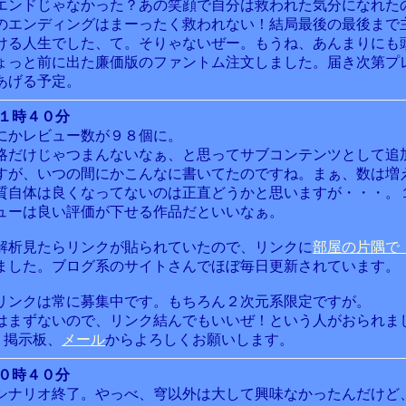
エンドじゃなかった？あの笑顔で自分は救われた気分になれた
のエンディングはまーったく救われない！結局最後の最後まで
ける人生でした、て。そりゃないぜー。もうね、あんまりにも
ょっと前に出た廉価版のファントム注文しました。届き次第プ
あげる予定。
 １時４０分
にかレビュー数が９８個に。
略だけじゃつまんないなぁ、と思ってサブコンテンツとして追
すが、いつの間にかこんなに書いてたのですね。まぁ、数は増
質自体は良くなってないのは正直どうかと思いますが・・・。
ューは良い評価が下せる作品だといいなぁ。
解析見たらリンクが貼られていたので、リンクに
部屋の片隅で
ました。ブログ系のサイトさんでほぼ毎日更新されています。
リンクは常に募集中です。もちろん２次元系限定ですが。
はまずないので、リンク結んでもいいぜ！という人がおられま
、掲示板、
メール
からよろしくお願いします。
 ０時４０分
シナリオ終了。やっべ、穹以外は大して興味なかったんだけど