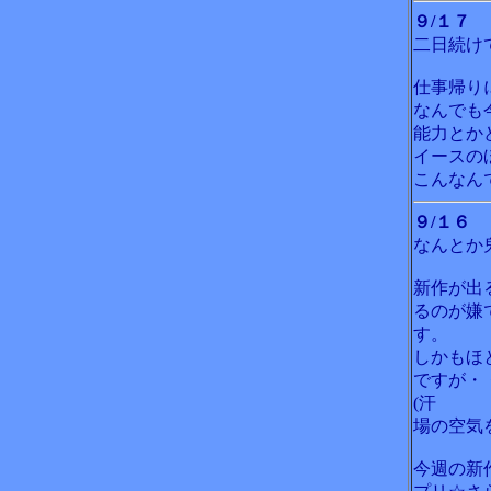
９/１７
二日続け
仕事帰り
なんでも
能力とか
イースの
こんなん
９/１６
なんとか
新作が出
るのが嫌
す。
しかもほ
ですが・
(汗
場の空気
今週の新