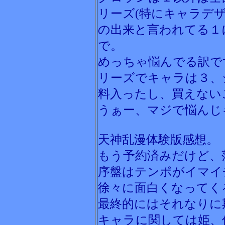
リーズ(特にキャラデ
の出来と言われてる１
で。
めっちゃ悩んでる訳で
リーズでキャラは３、
料入ったし、買えない
うぁー、マジで悩んじ
天神乱漫体験版感想。
もう予約済みだけど、
序盤はテンポがイマイ
徐々に面白くなってく
最終的にはそれなりに
キャラに関しては姫、