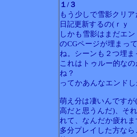
１/３
もう少しで雪影クリア
日記更新するの(ｒｙ
しかも雪影はまだエン
のCGページが埋まっ
ね。シーンも２つ埋ま
これはトゥルー的なの
ね？
ってかあんなエンドしか
萌え分は凄いんですが
高だと思うんだ)、そ
れて、なんだか疲れま
多分プレイした方なら