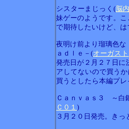
シスターまじっく(
脳
妹ゲーのようです。こ
で期待したいけど、は
夜明け前より瑠璃色な
ａｄｌｅ－(
オーガスト
発売日が２月２７日に
アしてないので買うか
買うとしたら本編プレ
Ｃａｎｖａｓ３ ～白
Ｃ０１
)
３月２０日発売。きっ