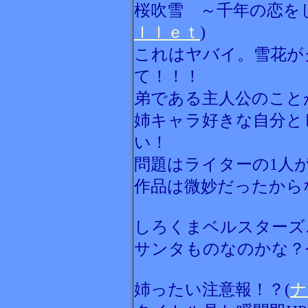
桜吹雪 ～千年の恋を
ｌｌｅｔ
)
これはヤバイ。雪花が
て！！！
弟である主人公のこと
姉キャラ好きな自分と
い！
問題はライターの1人
作品は微妙だったから
しろくまベルスターズ♪
サンタものなのかな？
姉ったい注意報！？(
ナ