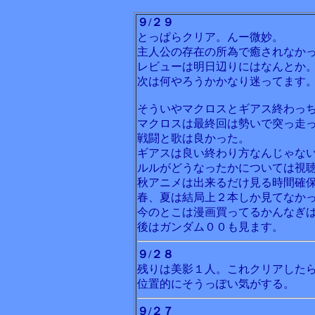
９/２９
とっぱらクリア。んー微妙。
主人公の存在の所為で癒されなか
レビューは明日辺りにはなんとか
次は何やろうかかなり迷ってます
そういやマクロスとギアス終わっ
マクロスは最終回は勢いで突っ走
戦闘と歌は良かった。
ギアスは良い終わり方なんじゃな
ルルがどうなったかについては視
秋アニメは出来るだけ見る時間確
春、夏は結局上２本しか見てなか
今のとこは漫画買ってるかんなぎ
後はガンダム００も見ます。
９/２８
残りは美影１人。これクリアした
位置的にそうっぽい気がする。
９/２７