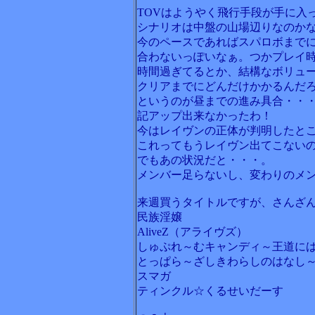
TOVはようやく飛行手段が手に入
シナリオは中盤の山場辺りなのか
今のペースであればスパロボまで
合わないっぽいなぁ。つかプレイ
時間過ぎてるとか、結構なボリュ
クリアまでにどんだけかかるんだ
というのが昼までの進み具合・・
記アップ出来なかったわ！
今はレイヴンの正体が判明したと
これってもうレイヴン出てこない
でもあの状況だと・・・。
メンバー足らないし、変わりのメ
来週買うタイトルですが、さんざ
民族淫嬢
AliveZ（アライヴズ）
しゅぷれ～むキャンディ～王道に
とっぱら～ざしきわらしのはなし
スマガ
ティンクル☆くるせいだーす