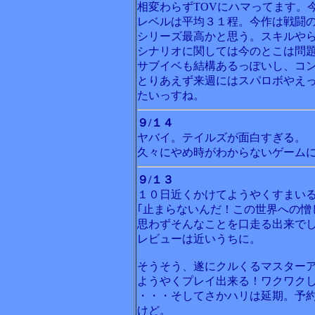
相変わらずTOVにハマってます。
レベルは平均３１程。今作は戦闘
シリーズ最高かと思う。スキルやら
シナリオに関しては今のとこは問
サブイベも結構あるっぽいし、コ
とりあえず来週にはスパロボやえ
たいっすね。
９/１４
ヤバイ。テイルズが面白すぎる。
久々にやめ時がわからないゲーム
９/１３
１０日近くかけてようやくすまい
｢止まらないんだ！この世界への憎
思わずそんなことを口走る出来でし
レビューは近いうちに。
そうそう、遂にクルくるマスター
ようやくプレイ出来る！ワクワク
・・・そしてさかハリは延期。予
けど。