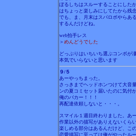
ぼるしちはスルーすることにした
はちょっと楽しみにしてたから残
でも、ま、月末はスパロボやらあ
するんだけどね。
web拍手レス
＞
めんどうでした
どっぷりはいちいち選ぶコンボが
本気でいらないと思います
９/５
あーやっちまった。
さっきまでヘッドホンつけて大音
ンの夏コミセット届いたのに気付かな
俺のバカー！！！
再配達依頼しないと・・・。
スマイル１週目終わりました。あ
作業以外の描写がありえないくら
楽しめる部分はあるんだけど、こ
恋愛描写に至っては俺がやったル