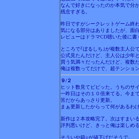
なんで好きになったのか本気で分
残念すぎる。
昨日ですがシークレットゲーム終
気になる部分はありましたが、面
レビューはドラマCD聴いた後に書
ところで｢ぼるしち｣が複数主人公
公式見たんだけど、主人公は少年
買う気満々だったんだけど、複数
俺は複数ってだけで、超テンショ
９/２
ヒット数見てビビッた。うちのサ
一昨日はその１０倍来てる。今ま
筈だからあっさり更新。
まぁ更新したからって何があるわ
新作は２本攻略完了。次はすまい
評判悪いけど、きっと俺は楽しめ
そういや箱○が値下げだそうで。