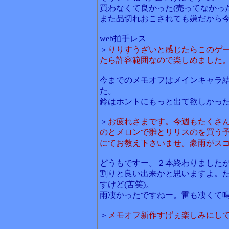
買わなくて良かった(売ってなかっ
また品切れおこされても嫌だから
web拍手レス
＞
りりすうざいと感じたらこのゲ
たら許容範囲なので楽しめました
今までのメモオフはメインキャラ
た。
鈴はホントにもっと出て欲しかっ
＞
お疲れさまです。今週もたくさ
のとメロンで雛とリリスのを買う
にてお教え下さいませ。豪雨がス
どうもですー。２本終わりました
割りと良い出来かと思いますよ。
すけど(苦笑)。
雨凄かったですねー。雷も凄くて鳴
＞
メモオフ新作すげぇ楽しみにし