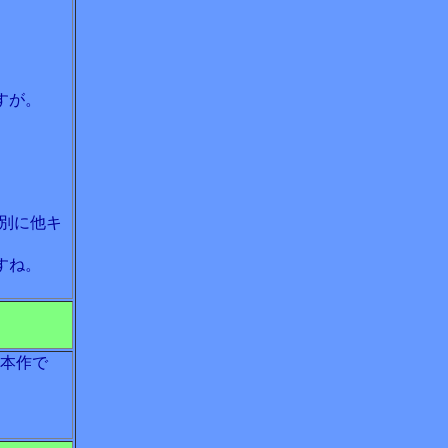
すが。
別に他キ
すね。
た本作で