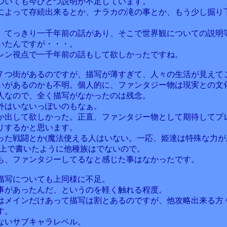
ついても今ひとつ説明が不足しています。
によって存続出来るとか、ナラカの滝の事とか、もう少し掘り
。
、てっきり一千年前の話があり、そこで世界観についての説明
いたんですが・・・。
レン視点で一千年前の話もして欲しかったですね。
７つ街があるのですが、描写が薄すぎて、人々の生活が見えて
いがあるのかも不明。個人的に、ファンタジー物は現実との文
人なので、全く描写がなかったのは残念。
外はいないっぽいのもなぁ。
か出して欲しかった。正直、ファンタジー物として期待してプ
リするかと思います。
った戦闘とか(魔法使える人はいない。一応、姫達は特殊な力が
、上で書いたように他種族はでないので。
も、ファンタジーしてるなと感じた事はなかったです。
描写についても上同様に不足。
事があったんだ、というのを軽く触れる程度。
はメインだけあって描写は割とあるのですが、他攻略出来る方
す。
ないサブキャラレベル。