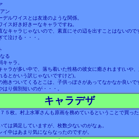
ア
日アン
ーデルワイスとは友達のような関係。
ワイス好き好きーなキャラですね。
直なキャラじゃないので、素直にその辺を出すことはないので
ぎて泣ける・・・。
ト
高なる
弱キャラ。
キャラが多い中で、落ち着いた性格の彼女に癒されます(いや、
れるとかいう訳じゃないですけど)。
の抱きついてくるとこは、子供っぽさがあってなかなか良いで
やはり個別短いのが・・・。
キャラデザ
数７５枚。村上水軍さんも原画を務めているということで買っ
いては満足していますが、枚数少ないのがなぁ。
レイ中はあまり気にならなったのですが。