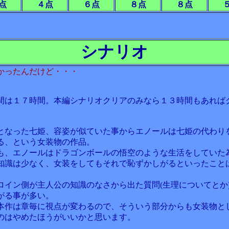
点
４点
６点
８点
８点
シナリオ
かったんだけど・・・
間は１７時間。本編シナリオクリアのみなら１３時間もあれば
となった七姫、容姿が似ていた事からエノールは七姫の代わり
る、という女装物の作品。
も、エノールはドラゴンボールの悟空のような生活をしていた
知識は少なく、女装をしてもそれで恥ずかしがるといったこと
ロイン側が主人公の知識のなさから出た質問(生理についてとか
がる事が多い。
本作は章毎に視点が変わるので、そういう部分からも女装物と
のはやめたほうがいいかと思います。