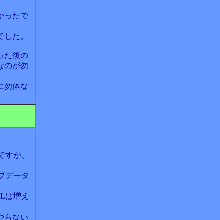
かったで
でした。
った後の
なのが勿
に勿体な
ですが、
ブデータ
Lは増え
やらない