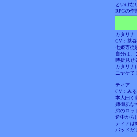
といけな
RPGの
カタリナ
CV：茶
七姫専従
自分は、
時折見せ
カタリナ
ニヤケて
ティア
CV：みる
本人曰く
姉御肌な
弟のロッ
途中から
ティアは
バッドだ