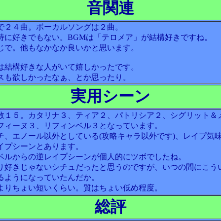
音関連
で２４曲。ボーカルソングは２曲。
特に好きでもない。BGMは「テロメア」が結構好きですね。
じで。他もなかなか良いかと思います。
は結構好きな人がいて嬉しかったです。
スも欲しかったなぁ、とか思ったり。
実用シーン
数１５。カタリナ３、ティア２、パトリシア２、シグリット＆
フィーヌ３、リフィンベル３となっています。
チ、エノール以外としている(攻略キャラ以外です)、レイプ気
イプシーンとあります。
ベルからの逆レイプシーンが個人的にツボでしたね。
り好きじゃないシチュだったと思うのですが、いつの間にこう
るようになっていたんだか。
よりちょい短いくらい。質はちょい低め程度。
総評