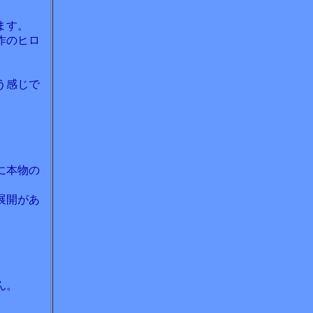
ます。
作のヒロ
う感じで
に本物の
展開があ
ん。