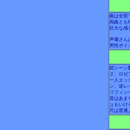
曲は全部
両曲とも
壮大な感
声優さん
男性ボイ
総シーン
２、ロゼ
一人エッ
ン、逆レ
リフィン
昔はあま
ュもいけ
尺は普通