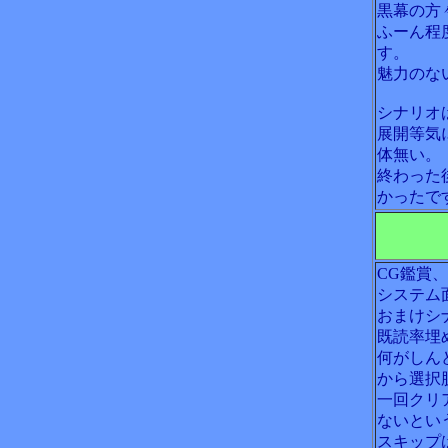
黒幕の方
ふーん程
す。
魅力のな
シナリオ
展開等気
体無い。
終わった
かったで
CG鑑賞
システム
おまけシ
既読率埋
何がしん
から選択
一回クリ
ないとい
スキップ