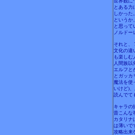
世界観に
とある力
しかった
というか
と思って
ノルドー
それと、
文化の違
も楽しむ
人間族以
エルフと
とガッカ
魔法を使
いけど)
読んでて
キャラの
昔こんな
カタリナ
は薄いで
攻略出来