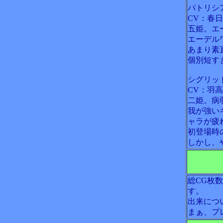
パトリシ
CV：春
五姫。エ
エーデル
あまり素
個別短す
シグリッ
CV：羽
二姫。病
我が強い
ャラが疲
初登場時
しかし、
総CG枚
す。
出来につ
まぁ、プ