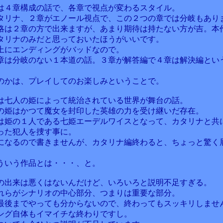
は４章構成の話で、各章で視点が変わるスタイル。
タリナ、２章がエノール視点で、この２つの章では分岐もあり
略は２章の方で出来ますが、あまり期待は持たない方が吉。本
タリナのみだと思っておいたほうがいいです。
上にエンディングがバッドなので。
章は分岐のない１本道の話。３章が解答編で４章は解決編とい
のかは、プレイしてのお楽しみということで。
は七人の姫によって統治されている世界が舞台の話。
の姫はかつて魔女を封印した英雄の力を受け継いだ存在。
は姫の１人である七姫エーデルワイスとなって、カタリナと共
った犯人を捜す事に。
になるので書きませんが、カタリナ編終わると、ちょっと驚く
ういう作品とは・・・、と。
の出来は悪くはないんだけど、いろいろと説明不足すぎる。
れらがシナリオの中心部分、つまりは重要な部分。
最後までやっても分からないので、終わってもスッキリしませ
ング自体もイマイチな終わりですし。