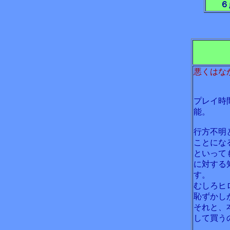
６
悪くはな
プレイ時
能。
行方不明
ことにな
といって
に対する
す。
むしろヒ
恥ずかし
それと、
して買う