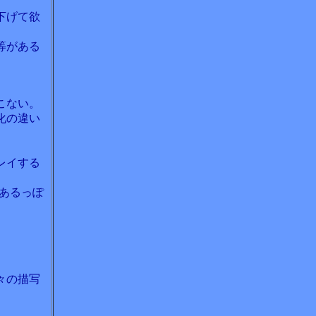
下げて欲
等がある
こない。
化の違い
レイする
あるっぽ
々の描写