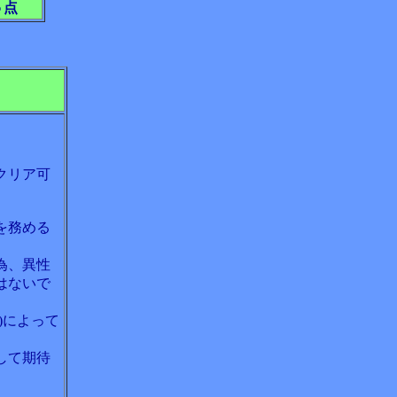
５点
クリア可
を務める
為、異性
はないで
)によって
して期待