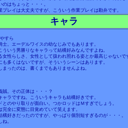
いのはちょっと・・・。
作業プレイは大丈夫ですが、こういう作業プレイは勘弁です。
キャラ
谷やすら
騎士。エーデルワイスの幼なじみでもあります。
こういう男勝りなキャラって結構好みなんですよね。
る女性らしさ、女性として扱われ照れる姿とか最高じゃないで
にも多くはないですが、そういうシーンはあります。
しまったのは、書くまでもありませんよね。
義賊。その正体は・・・？
キャラですね。こういうキャラも結構好きです。
ドとのやり取りが面白い。つかロッドはＭすぎでしょう。
は完全に変態に目覚めていて笑えます。
結構好きだったのですが、やっぱり個別短すぎるのが・・・。
しね。