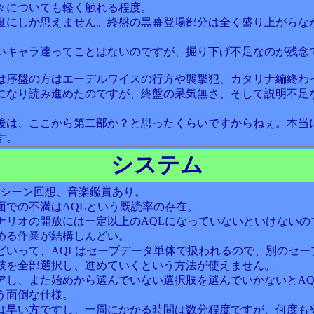
々についても軽く触れる程度。
度にしか思えません。終盤の黒幕登場部分は全く盛り上がらな
いキャラ達ってことはないのですが、掘り下げ不足なのが残念
は序盤の方はエーデルワイスの行方や襲撃犯、カタリナ編終わ
になり読み進めたのですが、終盤の呆気無さ、そして説明不足
後は、ここから第二部か？と思ったくらいですからねぇ。本当
す。
システム
、シーン回想、音楽鑑賞あり。
面での不満はAQLという既読率の存在。
ナリオの開放には一定以上のAQLになっていないといけないの
める作業が結構しんどい。
どいって、AQLはセーブデータ単体で扱われるので、別のセー
肢を全部選択し、進めていくという方法が使えません。
アし、また始めから選んでいない選択肢を選んでいかないとAQ
う面倒な仕様。
は早い方ですし、一周にかかる時間は数分程度ですが、何度も