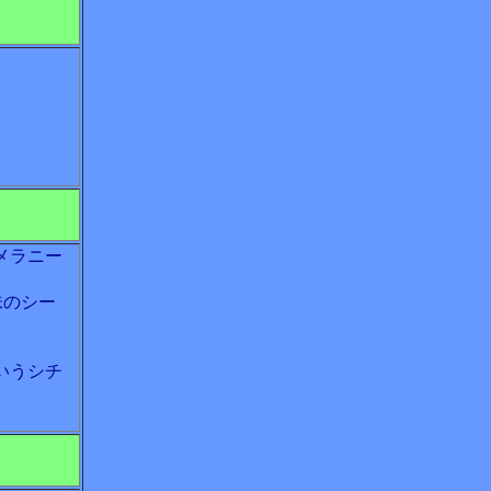
メラニー
味のシー
いうシチ