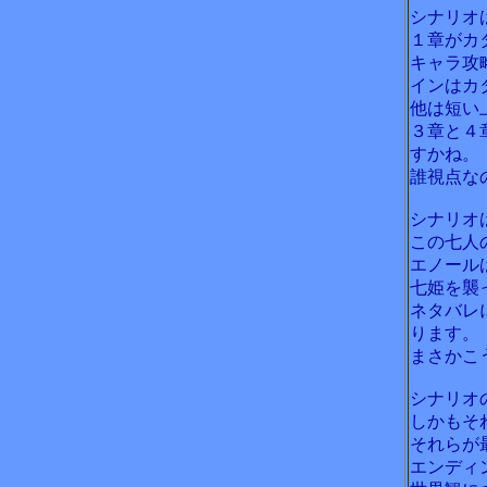
シナリオ
１章がカ
キャラ攻
インはカ
他は短い
３章と４
すかね。
誰視点な
シナリオ
この七人
エノール
七姫を襲
ネタバレ
ります。
まさかこ
シナリオ
しかもそ
それらが
エンディ