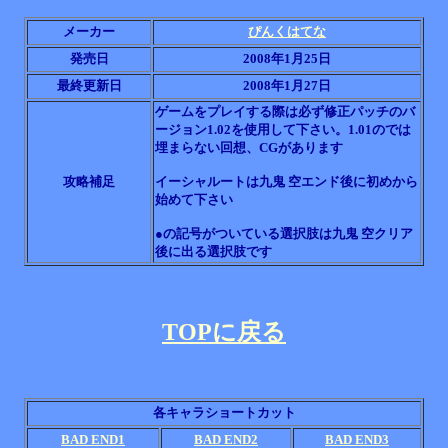
メーカー
ぴんくはてな
発売日
2008年1月25日
最終更新日
2008年1月27日
ゲームをプレイする際は必ず修正パッチのバ
ージョン1.02を使用して下さい。1.01のでは
埋まらない回想、CGがあります
攻略補足
イーシャルートは九鬼 空エンド後に初めから
始めて下さい
●の記号がついている選択肢は九鬼 空クリア
後に出る選択肢です
TOPに戻る
各キャラショートカット
BAD END1
BAD END2
BAD END3