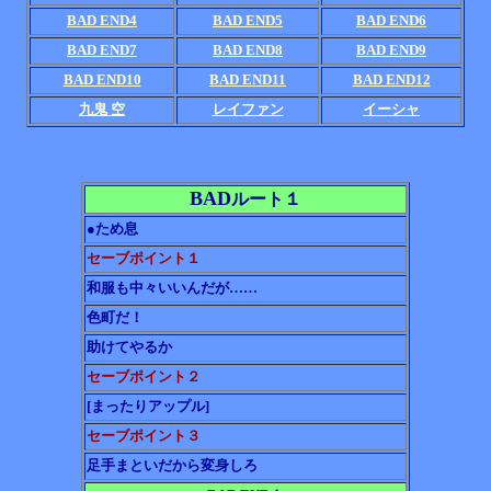
BAD END4
BAD END5
BAD END6
BAD END7
BAD END8
BAD END9
BAD END10
BAD END11
BAD END12
九鬼 空
レイファン
イーシャ
BAD
ルート１
●ため息
セーブポイント１
和服も中々いいんだが……
色町だ！
助けてやるか
セーブポイント２
[まったりアップル]
セーブポイント３
足手まといだから変身しろ