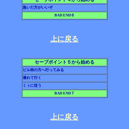
急いだ方がいいぞ
BAD END６
上に戻る
セーブポイント５から始める
ビル街の方へ行ってみる
連れて行く
くぅに従う
BAD END７
上に戻る