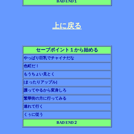
BAD END
１
上に戻る
セーブポイント１から始める
やっぱり巨乳でチャイナだな
色町だ！
もうちょい見とく
[まったりアップル]
護ってやるから変身しろ
繁華街の方に行ってみる
連れて行く
くぅに従う
BAD END２