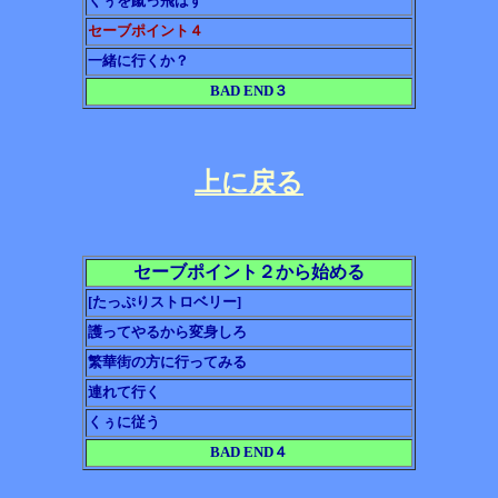
くぅを蹴っ飛ばす
セーブポイント４
一緒に行くか？
BAD END３
上に戻る
セーブポイント２から始める
[たっぷりストロベリー]
護ってやるから変身しろ
繁華街の方に行ってみる
連れて行く
くぅに従う
BAD END４