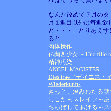
ればそっちで買います
なんか改めて７月のタ
月１週目以外は毎週欲
ど・・・。とりあえず
ると
肉体操作
仏蘭西少女 ～Une fille b
精神汚染
ANGEL MAGISTER
Dies irae（ディエス・イレ） A
Wiederkunft-
きっと、澄みわたる朝
しこたまスレイブ～あ
ちゅぱしてあげる～ス