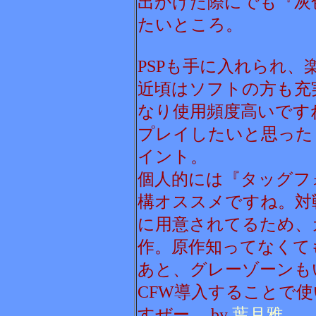
出かけた際にでも『灰
たいところ。
PSPも手に入れられ
近頃はソフトの方も充
なり使用頻度高いです
プレイしたいと思った
イント。
個人的には『タッグフ
構オススメですね。対
に用意されてるため、
作。原作知ってなくて
あと、グレーゾーンも
CFW導入することで
すぜー。 by
葉月雅