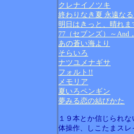
クレナイノツキ
終わりなき夏 永遠な
明日はきっと、晴れま
77（セブンズ）～And，two 
あの蒼い海より
そらいろ
ナツユメナギサ
フォルト!!
メモリア
夏いろペンギン
夢みる恋の結びかた
１９本とか信じられな
体操作、しこたまスレ