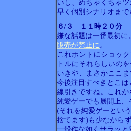
いし、めちゃくちゃツ
早く個別シナリオまで
６/３ １１時２０分
嫌な話題は一番最初に
販売が禁止に
。
これホントにショック
トルにそれらしいのを
いきや、まさかここま
今後注目すべきとこは
線引きですね。これか
純愛ゲーでも展開上、
(それを純愛ゲーとい
捨てます)も少なから
一般作な如くサラッと