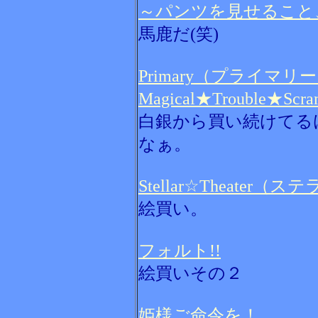
～パンツを見せること
馬鹿だ(笑)
Primary（プライマリ
Magical★Trouble★Scr
白銀から買い続けてる
なぁ。
Stellar☆Theater
絵買い。
フォルト!!
絵買いその２
姫様ご命令を！