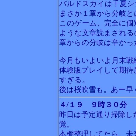
バルドスカイは千夏シ
まさか１章から分岐と
このゲーム、完全に個
ような文章読まされる
章からの分岐は辛かっ
今月もいよいよ月末戦
体験版プレイして期待
すぎる。
後は桜吹雪も。あー早
４/１９ ９時３０分
昨日は予定通り掃除し
覚。
本棚整理してたら、未