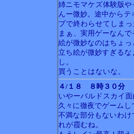
姉ニモマケズ体験版や
んー微妙。途中からテ
プで終わらせてしまっ
まぁ、実用ゲーなんで
絵が微妙なのはちょっ
立ち絵が微妙すぎるな
し。
買うことはないな。
４/１８ ８時３０分
いやーバルドスカイ面
久々に徹夜でゲームし
不満な部分もないわけ
れが霞むね。