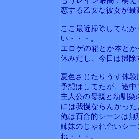
もうレイン最高！萌え
恋する乙女な彼女が最
ここ最近掃除してなか
い・・・。
エロゲの箱とか本とか
休みだし、今日は掃除
夏色さじたりうす体験
予想はしてたが、途中
主人公の母親と幼馴染
には我慢ならんかった
俺は百合的シーンは無
姉妹のじゃれ合いシー
ね・・・。