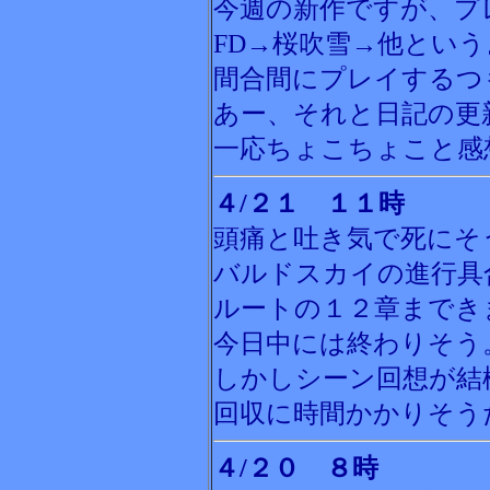
今週の新作ですが、プ
FD→桜吹雪→他とい
間合間にプレイするつ
あー、それと日記の更
一応ちょこちょこと感
４/２１ １１時
頭痛と吐き気で死にそ
バルドスカイの進行具
ルートの１２章までき
今日中には終わりそう
しかしシーン回想が結
回収に時間かかりそう
４/２０ ８時